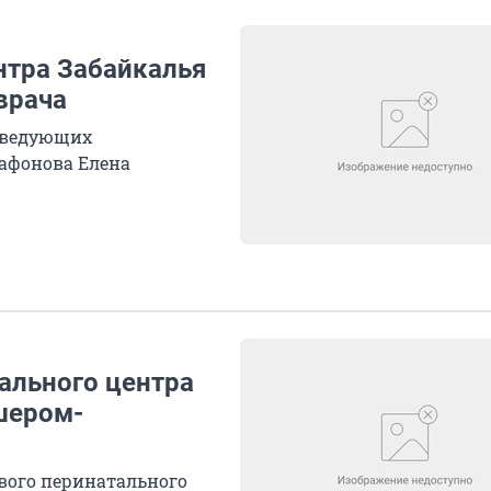
нтра Забайкалья
врача
заведующих
афонова Елена
ального центра
шером-
вого перинатального