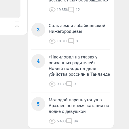
всегда к нему возвращаются
19 856
12
Соль земли забайкальской.
3
Нижегородцевы
18 311
8
«Насиловал на глазах у
4
связанных родителей».
Новый поворот в деле
убийства россиян в Таиланде
9 139
9
Молодой парень утонул в
5
Арахлее во время катания на
лодке с девушкой
6 483
84