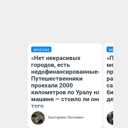
МНЕНИЕ
МНЕНИЕ
«Нет некрасивых
«Покуп
городов, есть
мешке»
недофинансированные».
предпр
Путешественники
рассказ
проехали 2000
самом 
километров по Уралу на
бизнес
машине — стоило ли оно
дешевы
того
На
Екатерина Литкевич
От
де