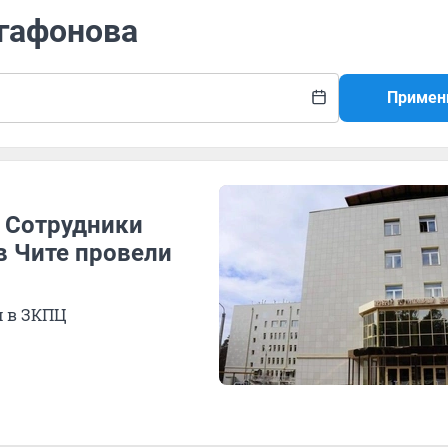
Агафонова
Примен
. Сотрудники
в Чите провели
м в ЗКПЦ