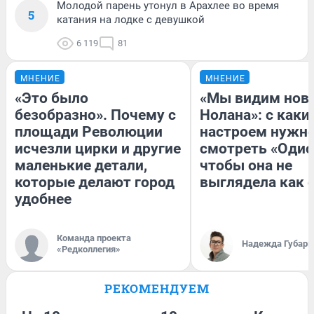
Молодой парень утонул в Арахлее во время
5
катания на лодке с девушкой
6 119
81
МНЕНИЕ
МНЕНИЕ
«Это было
«Мы видим нов
безобразно». Почему с
Нолана»: с каки
площади Революции
настроем нужн
исчезли цирки и другие
смотреть «Одис
маленькие детали,
чтобы она не
которые делают город
выглядела как 
удобнее
Команда проекта
Надежда Губарь
«Редколлегия»
РЕКОМЕНДУЕМ