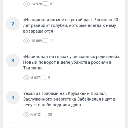
24 928
51
«Не привози их мне в третий раз». Читинец 40
2
лет разводит голубей, которые всегда к нему
возвращаются
18 869
11
«Насиловал на глазах у связанных родителей».
3
Новый поворот в деле убийства россиян в
Таиланде
8 627
9
Уехал за грибами на «Крузаке» и пропал.
4
Заслуженного энергетика Забайкалья ищут в
лесу — в небо подняли дрон
6 612
38