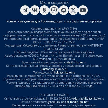
Мы в соцсетях
Контактные данные для Роскомнадзора и государственных органов
Сетевое издание «Чита.РУ» (18+)
Зарегистрировано Федеральной службой по надзору в сфере связи,
информационных технологий и массовых коммуникаций (Роскомнадзор)
Регистрационный номер и дата принятия решения о регистрации: ЭЛ №
ФС 77 – 83657 от 26.07.2022 г.
Учредитель: Общество с ограниченной ответственностью "ИНТЕРНЕТ
ТЕХНОЛОГИИ"
Главный редактор: Шайтанова Екатерина Александровна
Адрес редакции: 672000, Россия, Чита, ул. Балябина, д. 13, 6 этаж, офис
608, телефон 8 (3022) 40-08-24
Электронный адрес редакции:
chita@shkulev.ru
Контактные данные для Роскомнадзора и государственных органов:
juristnsk@shkulev.ru
Техподдержка:
help@shkulev.ru
Редакционные материалы, опубликованные на сайте до 26.07.2022,
подготовлены Информационным агентством Чита.Ру (Зарегистрировано
Роскомнадзором - Свидетельство о регистрации средства массовой
информации ИА №ФС 77-71394 от 17 октября 2017 года)
РЕКЛАМА НА САЙТЕ
Связаться с отделом продаж: 8 (30-22) 40-08-90,
reklamachita@shkulev.ru
Чат-бот в телеграм:
@shkulev_social_media_gp_bot
Редакция сайта не несет ответственности за достоверность