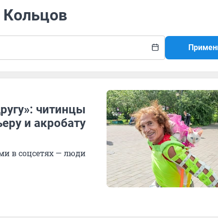
й Кольцов
Примен
другу»: читинцы
еру и акробату
ми в соцсетях — люди