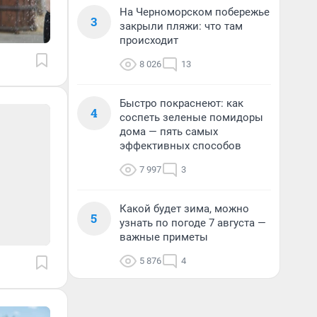
На Черноморском побережье
3
закрыли пляжи: что там
происходит
8 026
13
Быстро покраснеют: как
4
соспеть зеленые помидоры
дома — пять самых
эффективных способов
7 997
3
Какой будет зима, можно
5
узнать по погоде 7 августа —
важные приметы
5 876
4