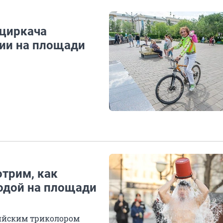
 циркача
ции на площади
отрим, как
одой на площади
сийским триколором