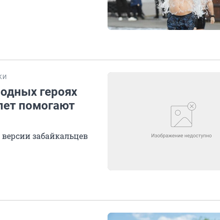
КИ
родных героях
 лет помогают
 версии забайкальцев