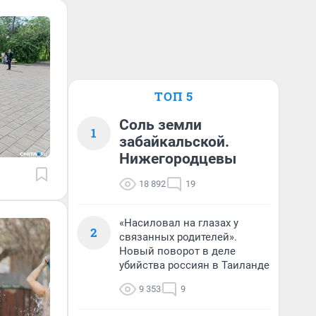
ТОП 5
Соль земли
1
забайкальской.
Нижегородцевы
18 892
19
«Насиловал на глазах у
2
связанных родителей».
Новый поворот в деле
убийства россиян в Таиланде
9 353
9