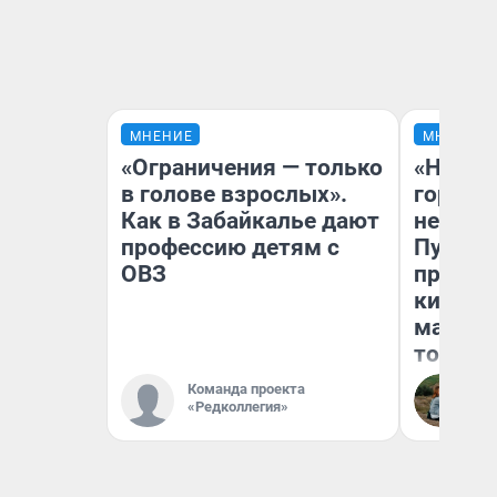
МНЕНИЕ
МНЕНИЕ
«Ограничения — только
«Нет н
в голове взрослых».
городов
Как в Забайкалье дают
недофи
профессию детям с
Путеше
ОВЗ
проеха
киломе
машине
того
Команда проекта
Ек
«Редколлегия»