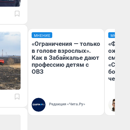
МНЕНИЕ
МНЕНИЕ
«Ограничения — только
«Финал
в голове взрослых».
ожидан
Как в Забайкалье дают
смотре
профессию детям с
«Стары
ОВЗ
большо
честна
Редакция «Чита.Ру»
На