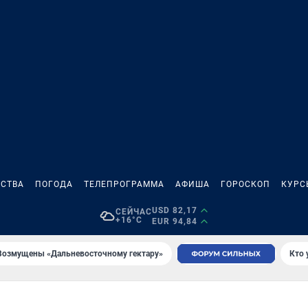
СТВА
ПОГОДА
ТЕЛЕПРОГРАММА
АФИША
ГОРОСКОП
КУРС
USD 82,17
СЕЙЧАС
+16°C
EUR 94,84
Возмущены «Дальневосточному гектару»
Кто 