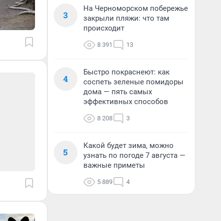
На Черноморском побережье
3
закрыли пляжи: что там
происходит
8 391
13
Быстро покраснеют: как
4
соспеть зеленые помидоры
дома — пять самых
эффективных способов
8 208
3
Какой будет зима, можно
5
узнать по погоде 7 августа —
важные приметы
5 889
4