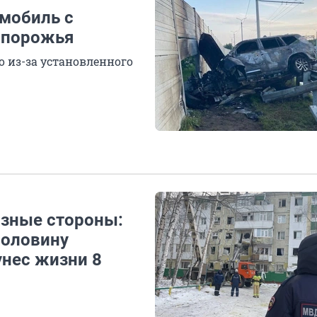
мобиль с
апорожья
 из-за установленного
азные стороны:
половину
унес жизни 8