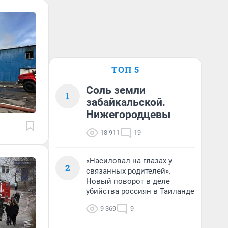
ТОП 5
Соль земли
1
забайкальской.
Нижегородцевы
18 911
19
«Насиловал на глазах у
2
связанных родителей».
Новый поворот в деле
убийства россиян в Таиланде
9 369
9