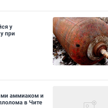
ся у
ку при
ыми аммиаком и
ллолома в Чите