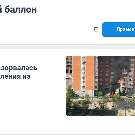
й баллон
Примен
взорвалась
ления из