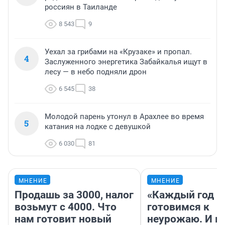
россиян в Таиланде
8 543
9
Уехал за грибами на «Крузаке» и пропал.
4
Заслуженного энергетика Забайкалья ищут в
лесу — в небо подняли дрон
6 545
38
Молодой парень утонул в Арахлее во время
5
катания на лодке с девушкой
6 030
81
МНЕНИЕ
МНЕНИЕ
Продашь за 3000, налог
«Каждый год 
возьмут с 4000. Что
готовимся к
нам готовит новый
неурожаю. И 