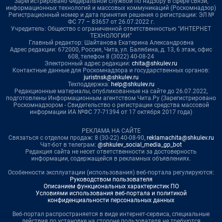
Зарегистрировано Федеральной службой по надзору в сфере связи,
информационных технологий и массовых коммуникаций (Роскомнадзор)
Регистрационный номер и дата принятия решения о регистрации: ЭЛ №
ФС 77 – 83657 от 26.07.2022 г.
Учредитель: Общество с ограниченной ответственностью "ИНТЕРНЕТ
ТЕХНОЛОГИИ"
Главный редактор: Шайтанова Екатерина Александровна
Адрес редакции: 672000, Россия, Чита, ул. Балябина, д. 13, 6 этаж, офис
608, телефон 8 (3022) 40-08-24
Электронный адрес редакции:
chita@shkulev.ru
Контактные данные для Роскомнадзора и государственных органов:
juristnsk@shkulev.ru
Техподдержка:
help@shkulev.ru
Редакционные материалы, опубликованные на сайте до 26.07.2022,
подготовлены Информационным агентством Чита.Ру (Зарегистрировано
Роскомнадзором - Свидетельство о регистрации средства массовой
информации ИА №ФС 77-71394 от 17 октября 2017 года)
РЕКЛАМА НА САЙТЕ
Связаться с отделом продаж: 8 (30-22) 40-08-90,
reklamachita@shkulev.ru
Чат-бот в телеграм:
@shkulev_social_media_gp_bot
Редакция сайта не несет ответственности за достоверность
информации, содержащейся в рекламных объявлениях.
Особенности эксплуатации (использования) веб-портала регулируются:
Руководством пользователя
Описанием функциональных характеристик ПО
Условиями использования веб-портала и политикой
конфиденциальности персональных данных
Веб-портал распространяется в виде интернет-сервиса, специальные
действия по установке на стороне пользователя не требуются