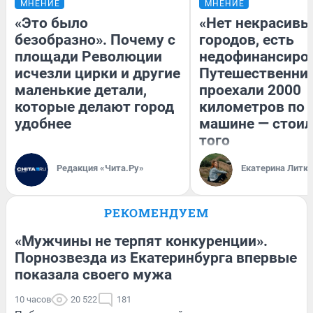
МНЕНИЕ
МНЕНИЕ
«Это было
«Нет некрасивы
безобразно». Почему с
городов, есть
площади Революции
недофинансиро
исчезли цирки и другие
Путешественни
маленькие детали,
проехали 2000
которые делают город
километров по 
удобнее
машине — стоил
того
Редакция «Чита.Ру»
Екатерина Литк
РЕКОМЕНДУЕМ
«Мужчины не терпят конкуренции».
Порнозвезда из Екатеринбурга впервые
показала своего мужа
10 часов
20 522
181