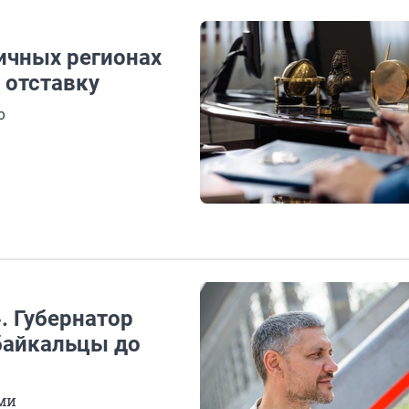
ичных регионах
 отставку
о
. Губернатор
байкальцы до
ми