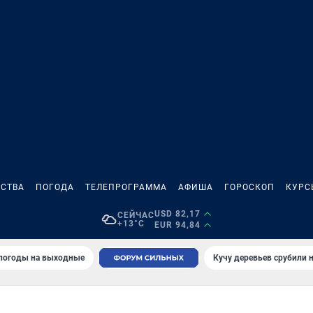
СТВА
ПОГОДА
ТЕЛЕПРОГРАММА
АФИША
ГОРОСКОП
КУРС
USD 82,17
СЕЙЧАС
+13°C
EUR 94,84
 погоды на выходные
Кучу деревьев срубили н