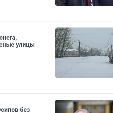
снега,
щеные улицы
Осипов без