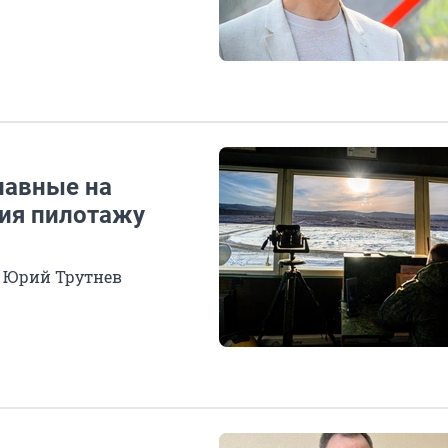
лавные на
ия пилотажу
а Юрий Трутнев