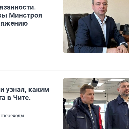
язанности.
авы Минстроя
оряжению
и узнал, каким
а в Чите.
нпереходы