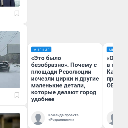
МНЕНИЕ
МНЕНИЕ
«Это было
«Огран
безобразно». Почему с
в голо
площади Революции
Как в 
исчезли цирки и другие
профес
маленькие детали,
ОВЗ
которые делают город
удобнее
Команда проекта
Ко
«Редколлегия»
«Р