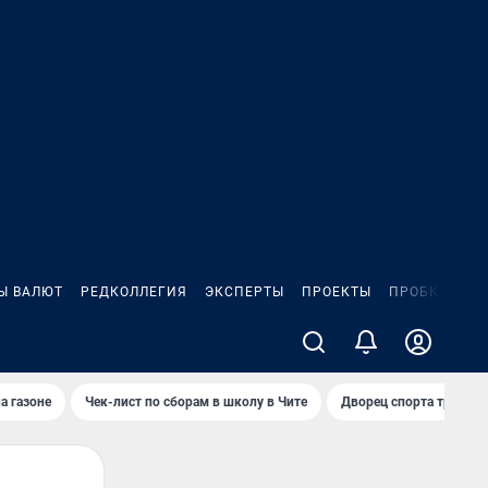
Ы ВАЛЮТ
РЕДКОЛЛЕГИЯ
ЭКСПЕРТЫ
ПРОЕКТЫ
ПРОБКИ
ИГ
а газоне
Чек-лист по сборам в школу в Чите
Дворец спорта требую