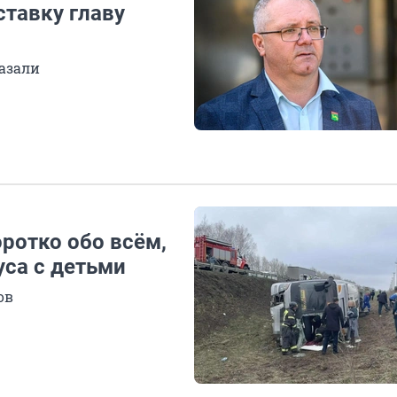
ставку главу
азали
оротко обо всём,
уса с детьми
ов