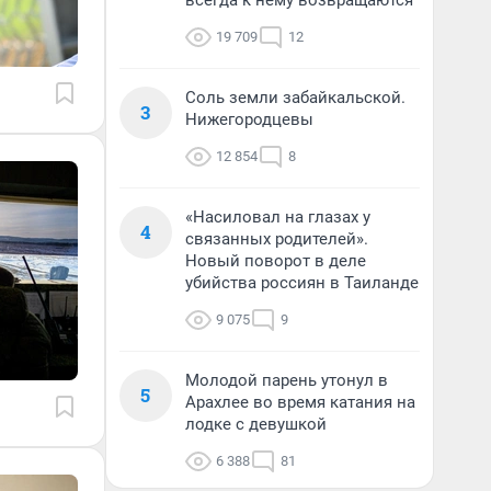
всегда к нему возвращаются
19 709
12
Соль земли забайкальской.
3
Нижегородцевы
12 854
8
«Насиловал на глазах у
4
связанных родителей».
Новый поворот в деле
убийства россиян в Таиланде
9 075
9
Молодой парень утонул в
5
Арахлее во время катания на
лодке с девушкой
6 388
81