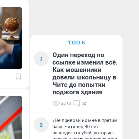
ТОП 5
Один переход по
1
ссылке изменил всё.
Как мошенники
довели школьницу в
Чите до попытки
поджога здания
25 181
52
«Не привози их мне в третий
2
раз». Читинец 40 лет
разводит голубей, которые