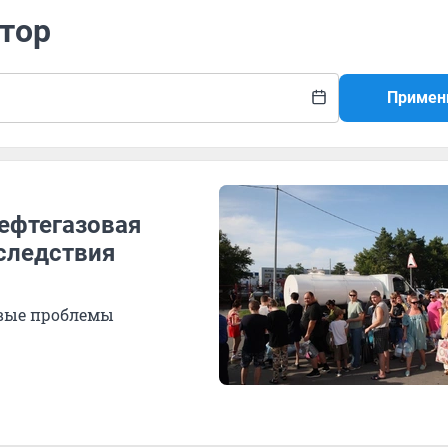
атор
Примен
нефтегазовая
следствия
вые проблемы