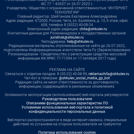
ФС 77 – 83657 от 26.07.2022 г.
Учредитель: Общество с ограниченной ответственностью "ИНТЕРНЕТ
ТЕХНОЛОГИИ"
Главный редактор: Шайтанова Екатерина Александровна
Адрес редакции: 672000, Россия, Чита, ул. Балябина, д. 13, 6 этаж, офис
608, телефон 8 (3022) 40-08-24
Электронный адрес редакции:
chita@shkulev.ru
Контактные данные для Роскомнадзора и государственных органов:
juristnsk@shkulev.ru
Техподдержка:
help@shkulev.ru
Редакционные материалы, опубликованные на сайте до 26.07.2022,
подготовлены Информационным агентством Чита.Ру (Зарегистрировано
Роскомнадзором - Свидетельство о регистрации средства массовой
информации ИА №ФС 77-71394 от 17 октября 2017 года)
РЕКЛАМА НА САЙТЕ
Связаться с отделом продаж: 8 (30-22) 40-08-90,
reklamachita@shkulev.ru
Чат-бот в телеграм:
@shkulev_social_media_gp_bot
Редакция сайта не несет ответственности за достоверность
информации, содержащейся в рекламных объявлениях.
Особенности эксплуатации (использования) веб-портала регулируются:
Руководством пользователя
Описанием функциональных характеристик ПО
Условиями использования веб-портала и политикой
конфиденциальности персональных данных
Веб-портал распространяется в виде интернет-сервиса, специальные
действия по установке на стороне пользователя не требуются
Политика использования cookies