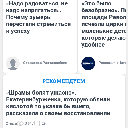
«Надо радоваться, не
«Это было
надо напрягаться».
безобразно». П
Почему зумеры
площади Револ
перестали стремиться
исчезли цирки и
к успеху
маленькие дета
которые делают
удобнее
Станислав Ринчиндабаев
Редакция «Чита
РЕКОМЕНДУЕМ
«Шрамы болят ужасно».
Екатеринбурженка, которую облили
кислотой по указке бывшего,
рассказала о своем восстановлении
2 часа
3 817
29