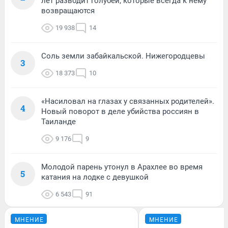
лет разводит голубей, которые всегда к нему
возвращаются
19 938
14
Соль земли забайкальской. Нижегородцевы
3
18 373
10
«Насиловал на глазах у связанных родителей».
4
Новый поворот в деле убийства россиян в
Таиланде
9 176
9
Молодой парень утонул в Арахлее во время
5
катания на лодке с девушкой
6 543
91
МНЕНИЕ
МНЕНИЕ