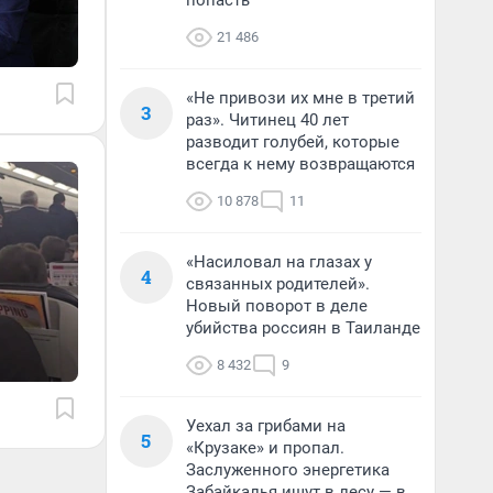
попасть
21 486
«Не привози их мне в третий
3
раз». Читинец 40 лет
разводит голубей, которые
всегда к нему возвращаются
10 878
11
«Насиловал на глазах у
4
связанных родителей».
Новый поворот в деле
убийства россиян в Таиланде
8 432
9
Уехал за грибами на
5
«Крузаке» и пропал.
Заслуженного энергетика
Забайкалья ищут в лесу — в