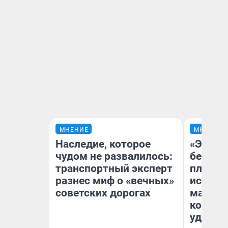
МНЕНИЕ
МНЕНИЕ
Наследие, которое
«Это б
чудом не развалилось:
безобр
транспортный эксперт
площад
разнес миф о «вечных»
исчезл
советских дорогах
малень
которы
удобне