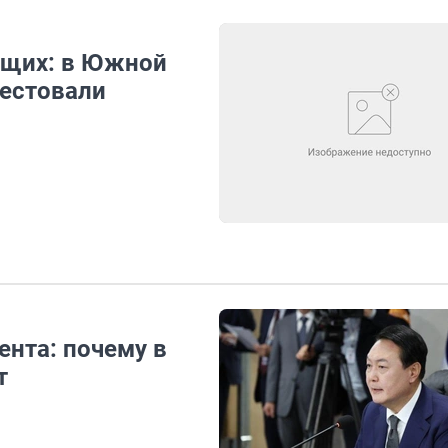
ющих: в Южной
рестовали
ента: почему в
т