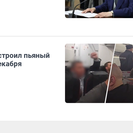
строил пьяный
екабря