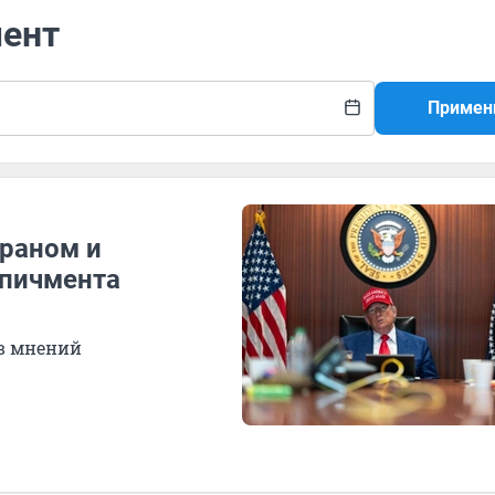
мент
Примен
раном и
мпичмента
в мнений