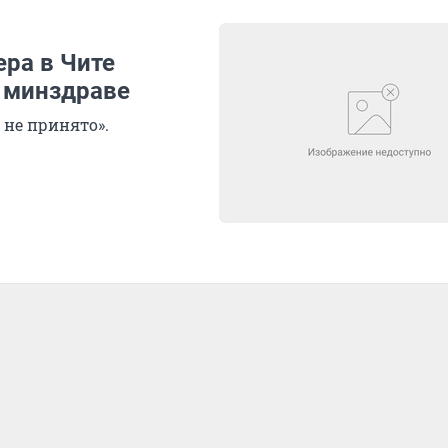
ра в Чите
и минздраве
 не принято».