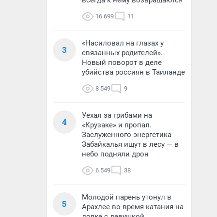
всегда к нему возвращаются
16 699
11
«Насиловал на глазах у
3
связанных родителей».
Новый поворот в деле
убийства россиян в Таиланде
8 549
9
Уехал за грибами на
4
«Крузаке» и пропал.
Заслуженного энергетика
Забайкалья ищут в лесу — в
небо подняли дрон
6 549
38
Молодой парень утонул в
5
Арахлее во время катания на
лодке с девушкой