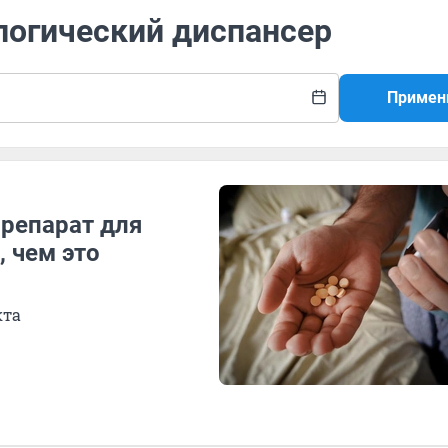
логический диспансер
Примен
препарат для
, чем это
кта