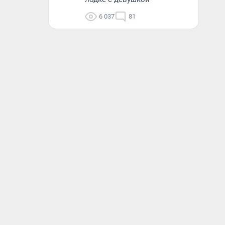
6 037
81