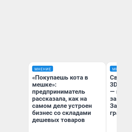
МНЕНИЕ
МНЕНИЕ
«Покупаешь кота в
Светящ
мешке»:
3D‑пам
предприниматель
— как 
рассказала, как на
закрыт
самом деле устроен
Забайк
бизнес со складами
гранто
дешевых товаров