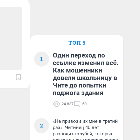
ТОП 5
Один переход по
1
ссылке изменил всё.
Как мошенники
довели школьницу в
Чите до попытки
поджога здания
24 837
50
«Не привози их мне в третий
2
раз». Читинец 40 лет
разводит голубей, которые