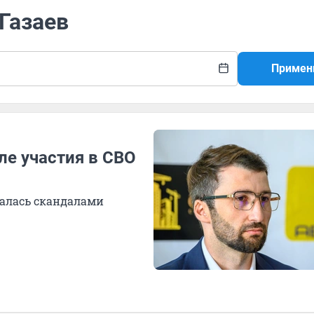
 Газаев
Примен
ле участия в СВО
далась скандалами