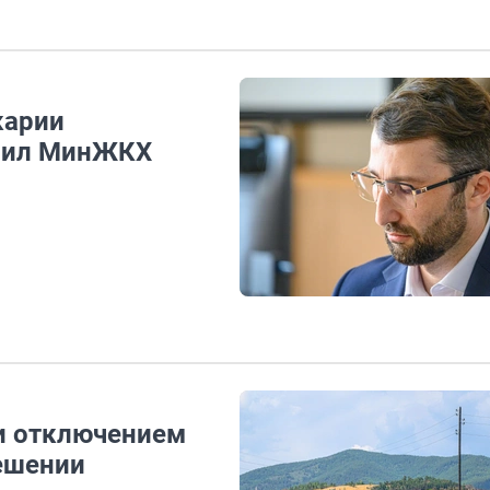
карии
авил МинЖКХ
и отключением
ешении