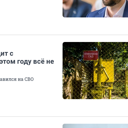
ит с
этом году всё не
равился на СВО