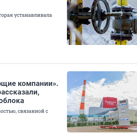
торая устанавливала
ющие компании».
ассказали,
гоблока
остью, связанной с