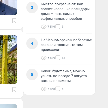
Быстро покраснеют: как
3
соспеть зеленые помидоры
дома — пять самых
эффективных способов
7 549
3
На Черноморском побережье
4
закрыли пляжи: что там
происходит
6 839
13
Какой будет зима, можно
5
узнать по погоде 7 августа —
важные приметы
5 858
4