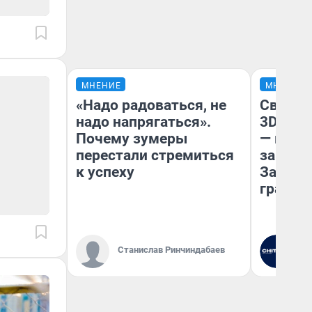
МНЕНИЕ
МНЕНИЕ
«Надо радоваться, не
Светящ
надо напрягаться».
3D‑пам
Почему зумеры
— как 
перестали стремиться
закрыт
к успеху
Забайк
гранто
Станислав Ринчиндабаев
Ре