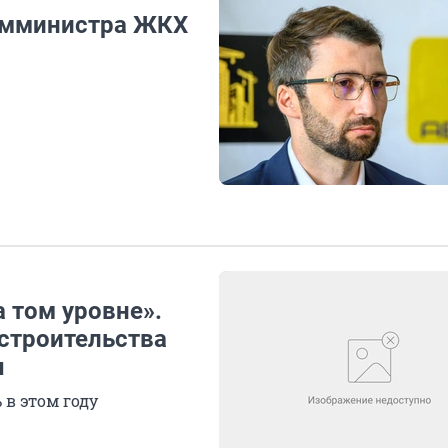
амминистра ЖКХ
а том уровне».
 строительства
ы
в этом году