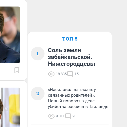
ТОП 5
Соль земли
1
забайкальской.
Нижегородцевы
18 835
15
«Насиловал на глазах у
2
связанных родителей».
Новый поворот в деле
убийства россиян в Таиланде
9 311
9