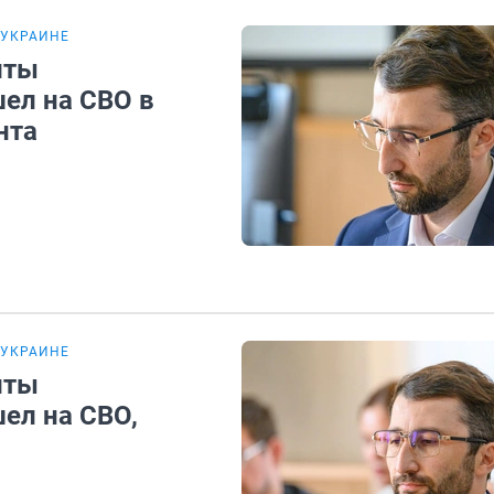
 УКРАИНЕ
иты
ел на СВО в
нта
 УКРАИНЕ
иты
ел на СВО,