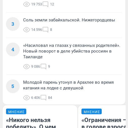
19 753
12
Соль земли забайкальской. Нижегородцевы
3
14 596
8
«Насиловал на глазах у связанных родителей».
4
Новый поворот в деле убийства россиян в
Таиланде
9 086
9
Молодой парень утонул в Арахлее во время
5
катания на лодке с девушкой
6 406
84
МНЕНИЕ
МНЕНИЕ
«Никого нельзя
«Ограничения —
победить». О чем
в голове взросл