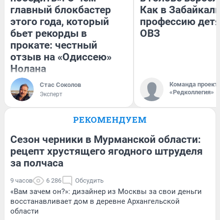
главный блокбастер
Как в Забайкал
этого года, который
профессию детя
бьет рекорды в
ОВЗ
прокате: честный
отзыв на «Одиссею»
Нолана
Команда проект
Стас Соколов
«Редколлегия»
Эксперт
РЕКОМЕНДУЕМ
Сезон черники в Мурманской области:
рецепт хрустящего ягодного штруделя
за полчаса
9 часов
6 286
Обсудить
«Вам зачем он?»: дизайнер из Москвы за свои деньги
восстанавливает дом в деревне Архангельской
области