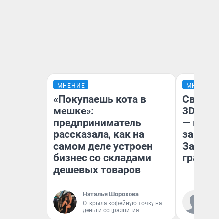
МНЕНИЕ
МНЕНИЕ
«Покупаешь кота в
Светящ
мешке»:
3D‑пам
предприниматель
— как 
рассказала, как на
закрыт
самом деле устроен
Забайк
бизнес со складами
гранто
дешевых товаров
Наталья Шорохова
Ко
Открыла кофейную точку на
«Р
деньги соцразвития