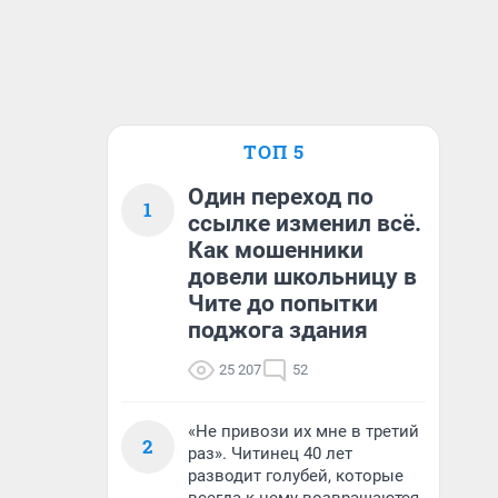
ТОП 5
Один переход по
1
ссылке изменил всё.
Как мошенники
довели школьницу в
Чите до попытки
поджога здания
25 207
52
«Не привози их мне в третий
2
раз». Читинец 40 лет
разводит голубей, которые