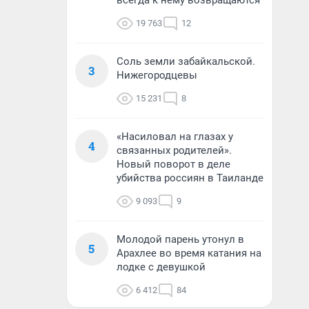
всегда к нему возвращаются
19 763
12
Соль земли забайкальской.
3
Нижегородцевы
15 231
8
«Насиловал на глазах у
4
связанных родителей».
Новый поворот в деле
убийства россиян в Таиланде
9 093
9
Молодой парень утонул в
5
Арахлее во время катания на
лодке с девушкой
6 412
84