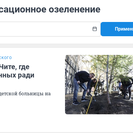
нсационное озеленение
Примен
СКОГО
Чите, где
нных ради
детской больницы на