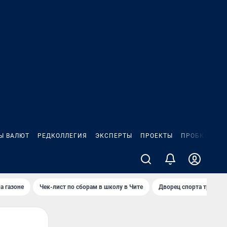
Ы ВАЛЮТ
РЕДКОЛЛЕГИЯ
ЭКСПЕРТЫ
ПРОЕКТЫ
ПРОБКИ
ИГ
а газоне
Чек-лист по сборам в школу в Чите
Дворец спорта требую