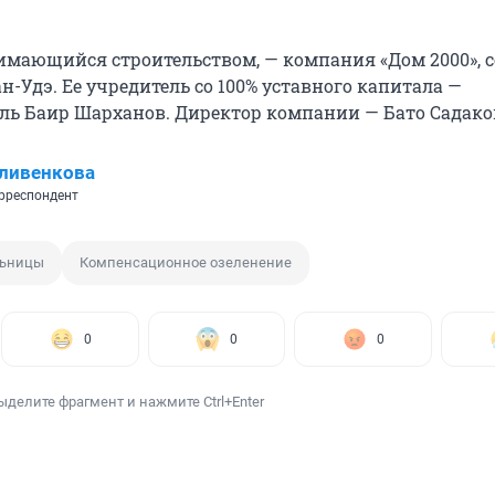
имающийся строительством, — компания «Дом 2000», 
лан-Удэ. Ее учредитель со 100% уставного капитала —
ь Баир Шарханов. Директор компании — Бато Садако
ливенкова
рреспондент
льницы
Компенсационное озеленение
0
0
0
ыделите фрагмент и нажмите Ctrl+Enter