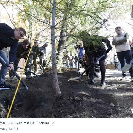
уют посадить — еще неизвестно
ов / 74.RU