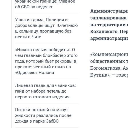
украинской границе: главное
об СВО за неделю
Администрация 
запланирована 
Ушла из дома. Полиция и
на
территории 
добровольцы ищут 10-летнюю
Коханского. Пе
школьницу, пропавшую без
вести в Чите
администрации 
«Никого нельзя победить». О
«Компенсационн
чем главный блокбастер этого
общественных т
года, который бьет рекорды в
прокате: честный отзыв на
Богомягкова, А
«Одиссею» Нолана
Бутина», — гово
Лицевая гладь для чайников:
гайд от набора петель до
первого готового изделия
Потоки похожей на мазут
жидкости разлились после
дождя в парке ЗабВО