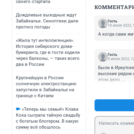
своего стартапа
КОММЕНТАР
Дождливые выходные ждут
Забайкалье. Синоптики дали
Гость
10 июля 2022, 
прогноз погоды
А когда сами жи
«Жила тут интеллигенция».
История сибирского дома-
бумеранга, где в гости ходили
Гость
через балконы, — таких всего
9 июля 2022, 1
два в России
Были в Иркутске
высокие рядом с
Крупнейшую в России
этом дело. 

солнечную электростанцию
Но только наши 
запустили в Забайкалье на
что высаживают 
границе с Китаем
является самым 
видов деревьев.
«Теперь мы семья!» Клава
кислород, а по 
Кока сыграла тайную свадьбу
превосходит даж
с богатым блогером. В какую
сумму всё обошлось