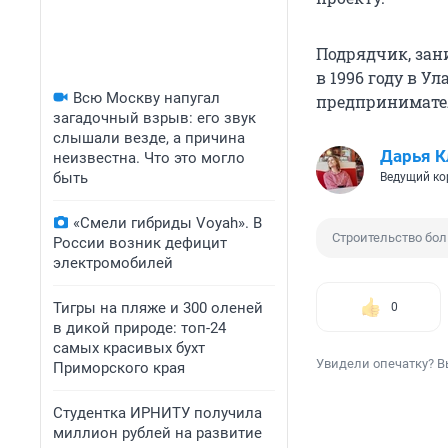
Подрядчик, зан
в 1996 году в У
Всю Москву напугал
предпринимател
загадочный взрыв: его звук
слышали везде, а причина
Дарья К
неизвестна. Что это могло
быть
Ведущий ко
«Смели гибриды Voyah». В
Строительство бо
России возник дефицит
электромобилей
Тигры на пляже и 300 оленей
0
в дикой природе: топ-24
самых красивых бухт
Увидели опечатку? В
Приморского края
Студентка ИРНИТУ получила
миллион рублей на развитие