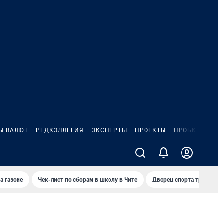
Ы ВАЛЮТ
РЕДКОЛЛЕГИЯ
ЭКСПЕРТЫ
ПРОЕКТЫ
ПРОБКИ
ИГ
а газоне
Чек-лист по сборам в школу в Чите
Дворец спорта требую