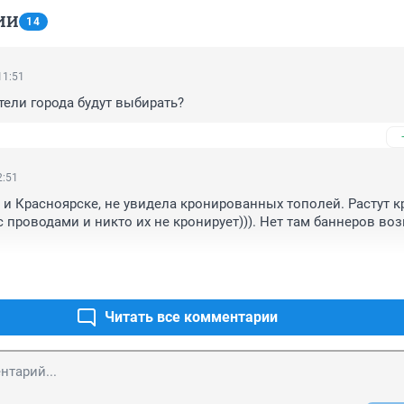
ИИ
14
11:51
тели города будут выбирать?
2:51
 и Красноярске, не увидела кронированных тополей. Растут кр
 проводами и никто их не кронирует))). Нет там баннеров воз
правительственные умы считают пеньки красивыми. И очень 
у нас рябины, это даже смешно. Дело в том, что именно топо
лучшим очистителем воздуха в мегаполисах среди всех остал
 Тополь поглощает из воздуха углекислый газ и вырабатывает
Читать все комментарии
количеству образующегося кислорода тополь в десятки раз 
е хвойные деревья.