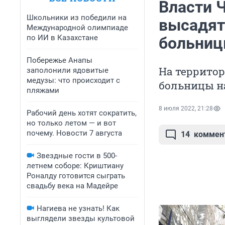
Власти Ч
Школьники из победили на
высадят
Международной олимпиаде
по ИИ в Казахстане
больниц
Побережье Анапы
На территор
заполонили ядовитые
медузы: что происходит с
больницы н
пляжами
8 июля 2022, 21:28
Рабочий день хотят сократить,
но только летом — и вот
почему. Новости 7 августа
14
коммен
Звездные гости в 500-
летнем соборе: Криштиану
Роналду готовится сыграть
свадьбу века на Мадейре
Нагиева не узнать! Как
выглядели звезды культовой