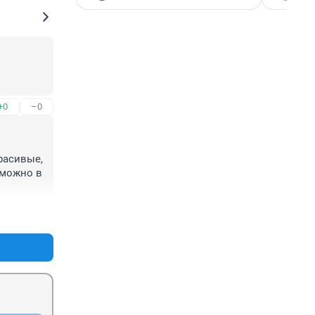
+0
–0
асивые, 
можно в 
странно, 
+1
–0
ль 
ьных 
 