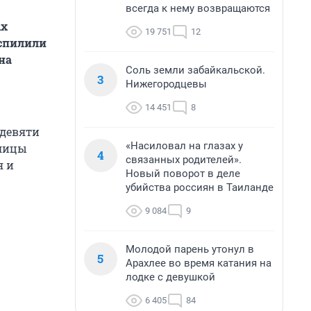
всегда к нему возвращаются
ых
19 751
12
 спилили
на
Соль земли забайкальской.
3
Нижегородцевы
14 451
8
 девяти
«Насиловал на глазах у
улицы
4
связанных родителей».
я и
Новый поворот в деле
убийства россиян в Таиланде
9 084
9
Молодой парень утонул в
5
Арахлее во время катания на
лодке с девушкой
6 405
84