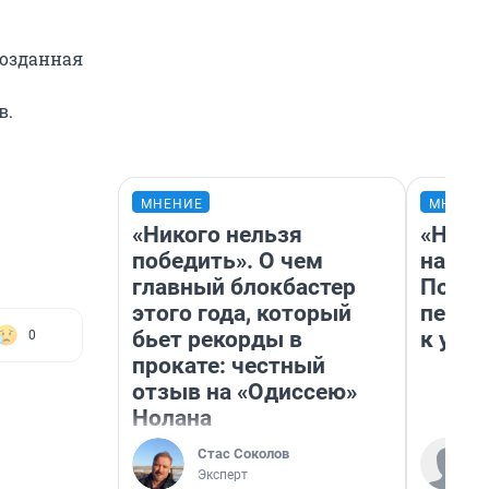
созданная
в.
МНЕНИЕ
МНЕНИ
«Никого нельзя
«Надо
победить». О чем
надо 
главный блокбастер
Почем
этого года, который
перес
бьет рекорды в
к успе
0
прокате: честный
отзыв на «Одиссею»
Нолана
Стас Соколов
Эксперт