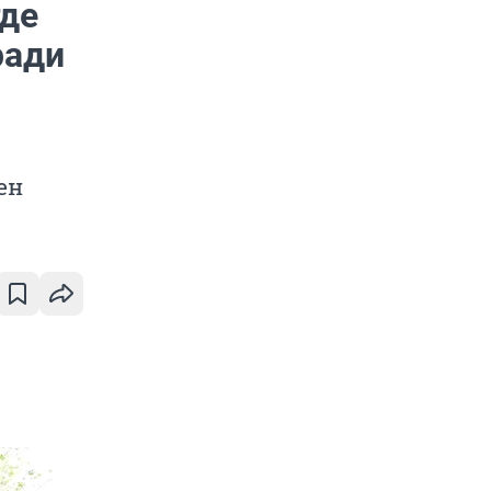
где
ради
ен