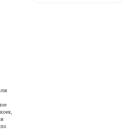
ыли
ное
коек,
ии
 по