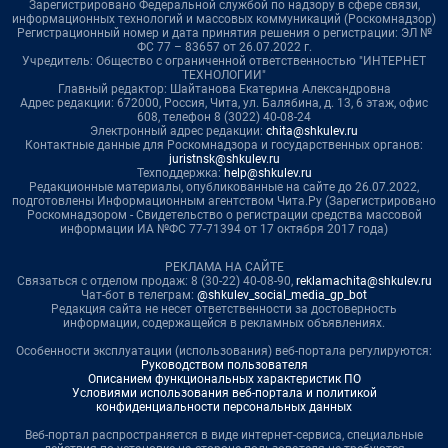
Зарегистрировано Федеральной службой по надзору в сфере связи,
информационных технологий и массовых коммуникаций (Роскомнадзор)
Регистрационный номер и дата принятия решения о регистрации: ЭЛ №
ФС 77 – 83657 от 26.07.2022 г.
Учредитель: Общество с ограниченной ответственностью "ИНТЕРНЕТ
ТЕХНОЛОГИИ"
Главный редактор: Шайтанова Екатерина Александровна
Адрес редакции: 672000, Россия, Чита, ул. Балябина, д. 13, 6 этаж, офис
608, телефон 8 (3022) 40-08-24
Электронный адрес редакции:
chita@shkulev.ru
Контактные данные для Роскомнадзора и государственных органов:
juristnsk@shkulev.ru
Техподдержка:
help@shkulev.ru
Редакционные материалы, опубликованные на сайте до 26.07.2022,
подготовлены Информационным агентством Чита.Ру (Зарегистрировано
Роскомнадзором - Свидетельство о регистрации средства массовой
информации ИА №ФС 77-71394 от 17 октября 2017 года)
РЕКЛАМА НА САЙТЕ
Связаться с отделом продаж: 8 (30-22) 40-08-90,
reklamachita@shkulev.ru
Чат-бот в телеграм:
@shkulev_social_media_gp_bot
Редакция сайта не несет ответственности за достоверность
информации, содержащейся в рекламных объявлениях.
Особенности эксплуатации (использования) веб-портала регулируются:
Руководством пользователя
Описанием функциональных характеристик ПО
Условиями использования веб-портала и политикой
конфиденциальности персональных данных
Веб-портал распространяется в виде интернет-сервиса, специальные