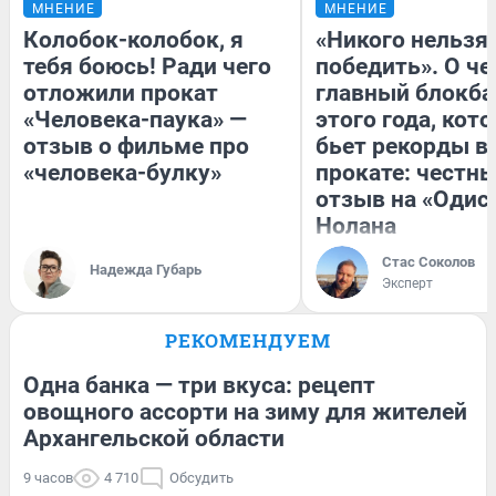
МНЕНИЕ
МНЕНИЕ
Колобок-колобок, я
«Никого нельзя
тебя боюсь! Ради чего
победить». О ч
отложили прокат
главный блокба
«Человека-паука» —
этого года, кот
отзыв о фильме про
бьет рекорды в
«человека-булку»
прокате: честн
отзыв на «Одис
Нолана
Стас Соколов
Надежда Губарь
Эксперт
РЕКОМЕНДУЕМ
Одна банка — три вкуса: рецепт
овощного ассорти на зиму для жителей
Архангельской области
9 часов
4 710
Обсудить