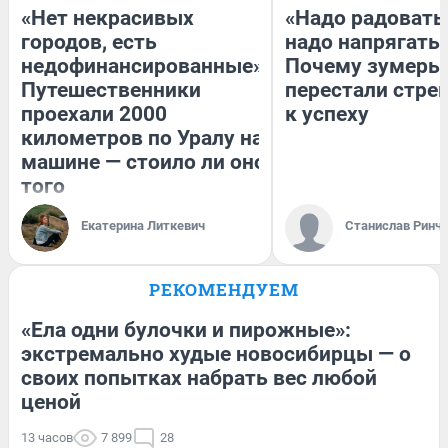
«Нет некрасивых
«Надо радоватьс
городов, есть
надо напрягатьс
недофинансированные».
Почему зумеры
Путешественники
перестали стре
проехали 2000
к успеху
километров по Уралу на
машине — стоило ли оно
того
Екатерина Литкевич
Станислав Ринч
РЕКОМЕНДУЕМ
«Ела одни булочки и пирожные»:
экстремально худые новосибирцы — о
своих попытках набрать вес любой
ценой
13 часов
7 899
28