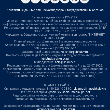
Контактные данные для Роскомнадзора и государственных органов
Сетевое издание «Чита.РУ» (18+)
Зарегистрировано Федеральной службой по надзору в сфере связи,
информационных технологий и массовых коммуникаций (Роскомнадзор)
Регистрационный номер и дата принятия решения о регистрации: ЭЛ №
ФС 77 – 83657 от 26.07.2022 г.
Учредитель: Общество с ограниченной ответственностью "ИНТЕРНЕТ
ТЕХНОЛОГИИ"
Главный редактор: Шайтанова Екатерина Александровна
Адрес редакции: 672000, Россия, Чита, ул. Балябина, д. 13, 6 этаж, офис
608, телефон 8 (3022) 40-08-24
Электронный адрес редакции:
chita@shkulev.ru
Контактные данные для Роскомнадзора и государственных органов:
juristnsk@shkulev.ru
Техподдержка:
help@shkulev.ru
Редакционные материалы, опубликованные на сайте до 26.07.2022,
подготовлены Информационным агентством Чита.Ру (Зарегистрировано
Роскомнадзором - Свидетельство о регистрации средства массовой
информации ИА №ФС 77-71394 от 17 октября 2017 года)
РЕКЛАМА НА САЙТЕ
Связаться с отделом продаж: 8 (30-22) 40-08-90,
reklamachita@shkulev.ru
Чат-бот в телеграм:
@shkulev_social_media_gp_bot
Редакция сайта не несет ответственности за достоверность
информации, содержащейся в рекламных объявлениях.
Особенности эксплуатации (использования) веб-портала регулируются:
Руководством пользователя