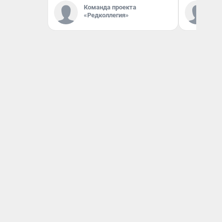
Команда проекта
Ко
«Редколлегия»
«Р