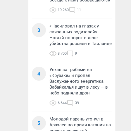
всегда к нему возвращаются
19 260
11
«Насиловал на глазах у
3
связанных родителей».
Новый поворот в деле
убийства россиян в Таиланде
8 700
9
Уехал за грибами на
4
«Крузаке» и пропал.
Заслуженного энергетика
Забайкалья ищут в лесу — в
небо подняли дрон
6 644
39
Молодой парень утонул в
5
Арахлее во время катания на
лодке с девушкой