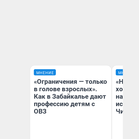
МНЕНИЕ
МНЕНИЕ
«Ограничения — только
«Начат
в голове взрослых».
хозяин
Как в Забайкалье дают
наводя
профессию детям с
истори
ОВЗ
Читы