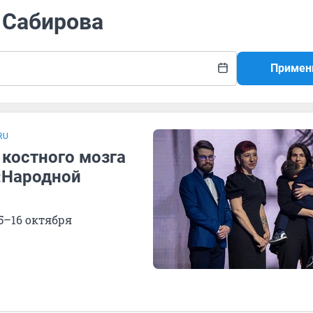
 Сабирова
Примен
RU
костного мозга
 «Народной
5–16 октября