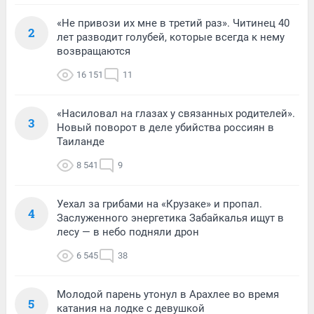
«Не привози их мне в третий раз». Читинец 40
2
лет разводит голубей, которые всегда к нему
возвращаются
16 151
11
«Насиловал на глазах у связанных родителей».
3
Новый поворот в деле убийства россиян в
Таиланде
8 541
9
Уехал за грибами на «Крузаке» и пропал.
4
Заслуженного энергетика Забайкалья ищут в
лесу — в небо подняли дрон
6 545
38
Молодой парень утонул в Арахлее во время
5
катания на лодке с девушкой