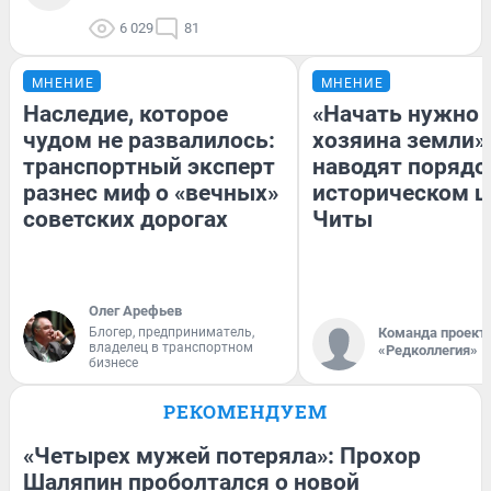
6 029
81
МНЕНИЕ
МНЕНИЕ
Наследие, которое
«Начать нужно 
чудом не развалилось:
хозяина земли».
транспортный эксперт
наводят порядо
разнес миф о «вечных»
историческом ц
советских дорогах
Читы
Олег Арефьев
Блогер, предприниматель,
Команда проект
владелец в транспортном
«Редколлегия»
бизнесе
РЕКОМЕНДУЕМ
«Четырех мужей потеряла»: Прохор
Шаляпин проболтался о новой