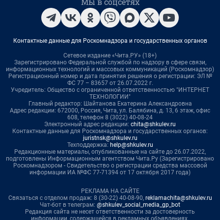
Мы в соцсетях
Контактные данные для Роскомнадзора и государственных органов
Сетевое издание «Чита.РУ» (18+)
Зарегистрировано Федеральной службой по надзору в сфере связи,
информационных технологий и массовых коммуникаций (Роскомнадзор)
Регистрационный номер и дата принятия решения о регистрации: ЭЛ №
ФС 77 – 83657 от 26.07.2022 г.
Учредитель: Общество с ограниченной ответственностью "ИНТЕРНЕТ
ТЕХНОЛОГИИ"
Главный редактор: Шайтанова Екатерина Александровна
Адрес редакции: 672000, Россия, Чита, ул. Балябина, д. 13, 6 этаж, офис
608, телефон 8 (3022) 40-08-24
Электронный адрес редакции:
chita@shkulev.ru
Контактные данные для Роскомнадзора и государственных органов:
juristnsk@shkulev.ru
Техподдержка:
help@shkulev.ru
Редакционные материалы, опубликованные на сайте до 26.07.2022,
подготовлены Информационным агентством Чита.Ру (Зарегистрировано
Роскомнадзором - Свидетельство о регистрации средства массовой
информации ИА №ФС 77-71394 от 17 октября 2017 года)
РЕКЛАМА НА САЙТЕ
Связаться с отделом продаж: 8 (30-22) 40-08-90,
reklamachita@shkulev.ru
Чат-бот в телеграм:
@shkulev_social_media_gp_bot
Редакция сайта не несет ответственности за достоверность
информации, содержащейся в рекламных объявлениях.