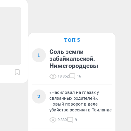
ТОП 5
Соль земли
1
забайкальской.
Нижегородцевы
18 852
16
«Насиловал на глазах у
2
связанных родителей».
Новый поворот в деле
убийства россиян в Таиланде
9 330
9