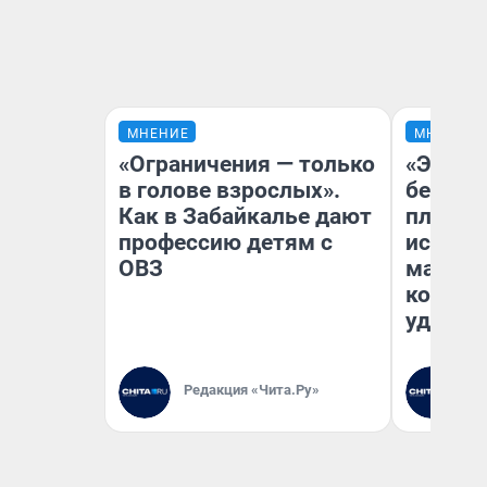
МНЕНИЕ
МНЕНИЕ
«Ограничения — только
«Это б
в голове взрослых».
безобр
Как в Забайкалье дают
площад
профессию детям с
исчезл
ОВЗ
малень
которы
удобне
Редакция «Чита.Ру»
Ре