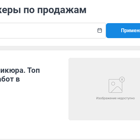
жеры по продажам
Примен
никюра. Топ
бот в