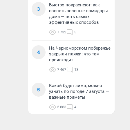
Быстро покраснеют: как
3
соспеть зеленые помидоры
дома — пять самых
эффективных способов
7 732
3
На Черноморском побережье
4
закрыли пляжи: что там
происходит
7 467
13
Какой будет зима, можно
5
узнать по погоде 7 августа —
важные приметы
5 863
4