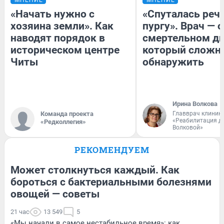
«Начать нужно с
«Спуталась речь
хозяина земли». Как
пургу». Врач — о
наводят порядок в
смертельном ди
историческом центре
который сложн
Читы
обнаружить
Ирина Волкова
Команда проекта
Главврач клиник
«Реабилитация д
«Редколлегия»
Волковой»
РЕКОМЕНДУЕМ
Может столкнуться каждый. Как
бороться с бактериальными болезнями
овощей — советы
21 час
13 549
5
«Мы начали в самое нестабильное время»: как