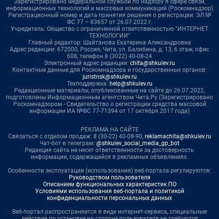
Зарегистрировано Федеральной службой по надзору в сфере связи,
информационных технологий и массовых коммуникаций (Роскомнадзор)
Регистрационный номер и дата принятия решения о регистрации: ЭЛ №
ФС 77 – 83657 от 26.07.2022 г.
Учредитель: Общество с ограниченной ответственностью "ИНТЕРНЕТ
ТЕХНОЛОГИИ"
Главный редактор: Шайтанова Екатерина Александровна
Адрес редакции: 672000, Россия, Чита, ул. Балябина, д. 13, 6 этаж, офис
608, телефон 8 (3022) 40-08-24
Электронный адрес редакции:
chita@shkulev.ru
Контактные данные для Роскомнадзора и государственных органов:
juristnsk@shkulev.ru
Техподдержка:
help@shkulev.ru
Редакционные материалы, опубликованные на сайте до 26.07.2022,
подготовлены Информационным агентством Чита.Ру (Зарегистрировано
Роскомнадзором - Свидетельство о регистрации средства массовой
информации ИА №ФС 77-71394 от 17 октября 2017 года)
РЕКЛАМА НА САЙТЕ
Связаться с отделом продаж: 8 (30-22) 40-08-90,
reklamachita@shkulev.ru
Чат-бот в телеграм:
@shkulev_social_media_gp_bot
Редакция сайта не несет ответственности за достоверность
информации, содержащейся в рекламных объявлениях.
Особенности эксплуатации (использования) веб-портала регулируются:
Руководством пользователя
Описанием функциональных характеристик ПО
Условиями использования веб-портала и политикой
конфиденциальности персональных данных
Веб-портал распространяется в виде интернет-сервиса, специальные
действия по установке на стороне пользователя не требуются