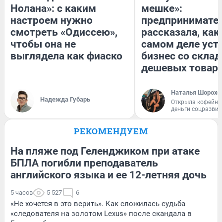
Нолана»: с каким
мешке»:
настроем нужно
предпринимате
смотреть «Одиссею»,
рассказала, как
чтобы она не
самом деле уст
выглядела как фиаско
бизнес со скла
дешевых товар
Наталья Шорохо
Надежда Губарь
Открыла кофейну
деньги соцразви
РЕКОМЕНДУЕМ
На пляже под Геленджиком при атаке
БПЛА погибли преподаватель
английского языка и ее 12-летняя дочь
5 часов
5 527
6
«Не хочется в это верить». Как сложилась судьба
«следователя на золотом Lexus» после скандала в