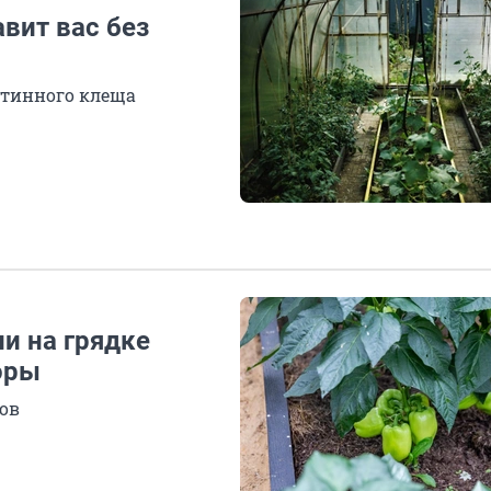
вит вас без
утинного клеща
ли на грядке
оры
ов