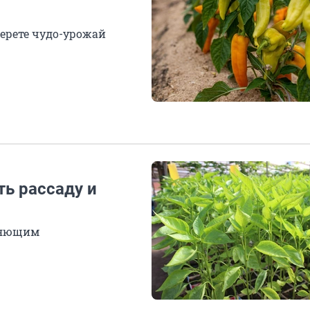
ерете чудо-урожай
ть рассаду и
тляющим