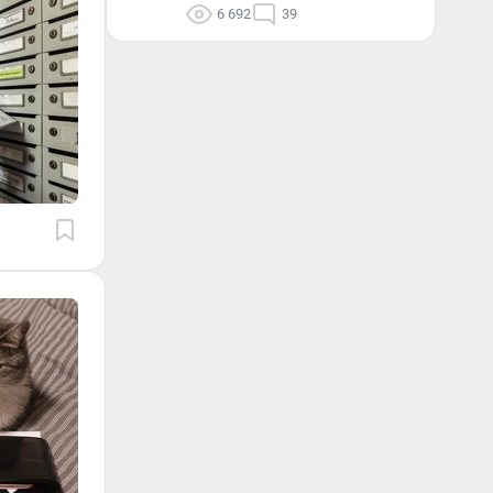
6 692
39