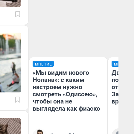
МНЕНИЕ
МНЕНИЕ
«Мы видим нового
Два ми
Нолана»: с каким
подъем
настроем нужно
от 100 
смотреть «Одиссею»,
Забайк
чтобы она не
врачей 
выглядела как фиаско
Ко