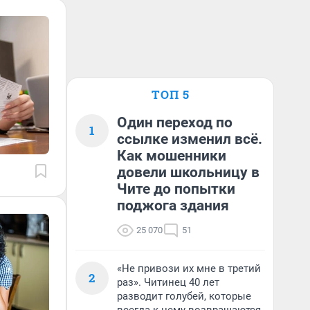
ТОП 5
Один переход по
1
ссылке изменил всё.
Как мошенники
довели школьницу в
Чите до попытки
поджога здания
25 070
51
«Не привози их мне в третий
2
раз». Читинец 40 лет
разводит голубей, которые