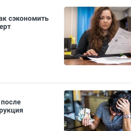
ак сэкономить
ерт
 после
рукция