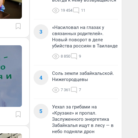
всегда к нему возвращаются
19 454
11
«Насиловал на глазах у
3
связанных родителей».
Новый поворот в деле
убийства россиян в Таиланде
8 850
9
Соль земли забайкальской.
4
Нижегородцевы
7 361
7
Уехал за грибами на
5
«Крузаке» и пропал.
Заслуженного энергетика
Забайкалья ищут в лесу — в
небо подняли дрон