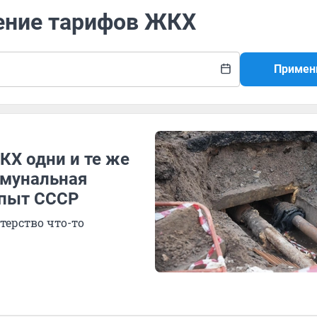
ение тарифов ЖКХ
Примен
КХ одни и те же
ммунальная
опыт СССР
терство что-то