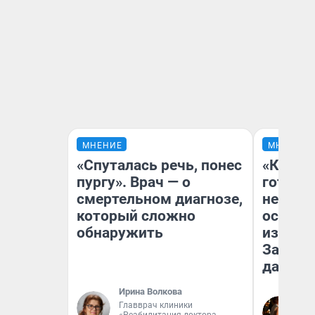
МНЕНИЕ
МНЕНИЕ
«Спуталась речь, понес
«Кажды
пургу». Врач — о
готови
смертельном диагнозе,
неурож
который сложно
осень 
обнаружить
избавит
Зачем 
дачу
Ирина Волкова
Главврач клиники
Лю