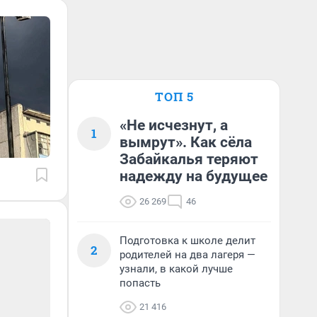
ТОП 5
«Не исчезнут, а
1
вымрут». Как сёла
Забайкалья теряют
надежду на будущее
26 269
46
Подготовка к школе делит
2
родителей на два лагеря —
узнали, в какой лучше
попасть
21 416