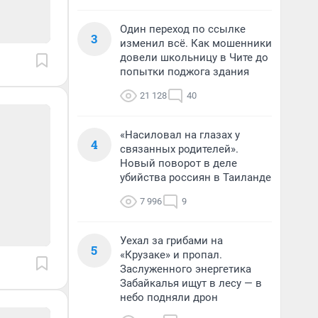
Один переход по ссылке
3
изменил всё. Как мошенники
довели школьницу в Чите до
попытки поджога здания
21 128
40
«Насиловал на глазах у
4
связанных родителей».
Новый поворот в деле
убийства россиян в Таиланде
7 996
9
Уехал за грибами на
5
«Крузаке» и пропал.
Заслуженного энергетика
Забайкалья ищут в лесу — в
небо подняли дрон