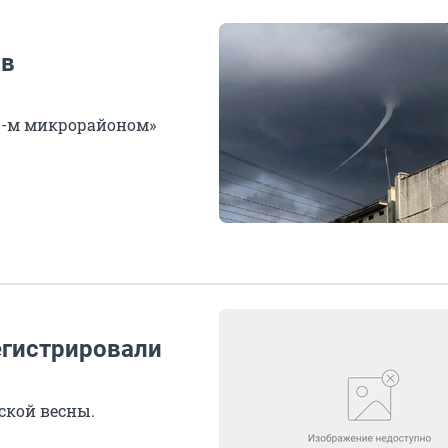
 в
 8-м микрорайоном»
егистрировали
ской весны.