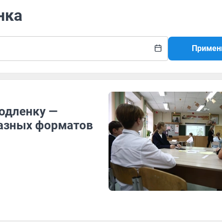
нка
Примен
родленку —
разных форматов