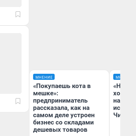
МНЕНИЕ
МНЕНИЕ
«Покупаешь кота в
«Начат
мешке»:
хозяин
предприниматель
наводя
рассказала, как на
истори
самом деле устроен
Читы
бизнес со складами
дешевых товаров