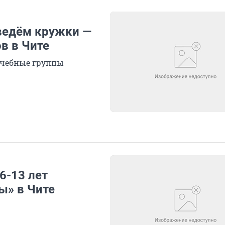
ведём кружки —
в в Чите
учебные группы
6-13 лет
ы» в Чите