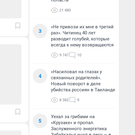
попасть
21 480
«Не привози их мне в третий
3
раз». Читинец 40 лет
разводит голубей, которые
всегда к нему возвращаются
9 747
10
«Насиловал на глазах у
4
связанных родителей».
Новый поворот в деле
убийства россиян в Таиланде
8 382
9
Уехал за грибами на
5
«Крузаке» и пропал.
Заслуженного энергетика
Забайкалья ищут в лесу — в