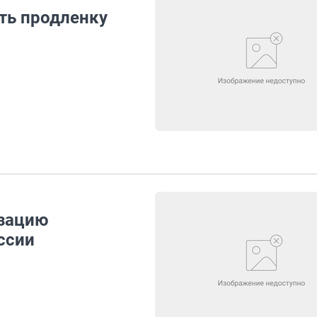
ть продленку
изацию
ссии