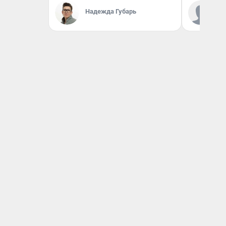
Ко
Надежда Губарь
«Р