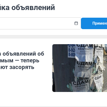
йка объявлений
Примен
в объявлений об
имым — теперь
ют засорять