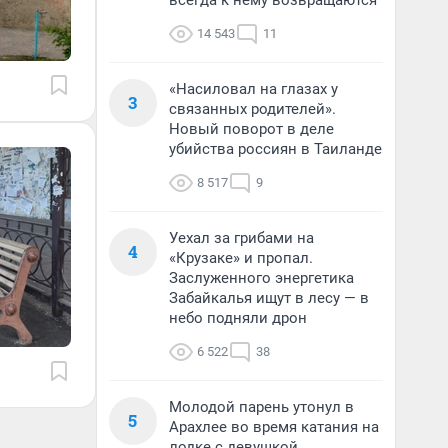
всегда к нему возвращаются
14 543
11
«Насиловал на глазах у
3
связанных родителей».
Новый поворот в деле
убийства россиян в Таиланде
8 517
9
Уехал за грибами на
4
«Крузаке» и пропал.
Заслуженного энергетика
Забайкалья ищут в лесу — в
небо подняли дрон
6 522
38
Молодой парень утонул в
5
Арахлее во время катания на
лодке с девушкой