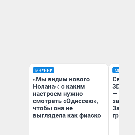
МНЕНИЕ
МНЕНИЕ
«Мы видим нового
Светящ
Нолана»: с каким
3D‑пам
настроем нужно
— как 
смотреть «Одиссею»,
закрыт
чтобы она не
Забайк
выглядела как фиаско
гранто