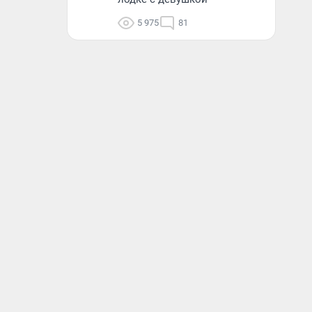
5 975
81