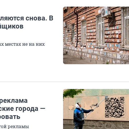
ляются снова. В
ейщиков
х местах не на них
 реклама
ские города —
ровать
той рекламы