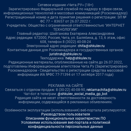
Сетевое издание «Чита.РУ» (18+)
Зарегистрировано Федеральной службой по надзору в сфере связи,
информационных технологий и массовых коммуникаций (Роскомнадзор)
Регистрационный номер и дата принятия решения о регистрации: ЭЛ №
ФС 77 – 83657 от 26.07.2022 г.
Учредитель: Общество с ограниченной ответственностью "ИНТЕРНЕТ
ТЕХНОЛОГИИ"
Главный редактор: Шайтанова Екатерина Александровна
Адрес редакции: 672000, Россия, Чита, ул. Балябина, д. 13, 6 этаж, офис
608, телефон 8 (3022) 40-08-24
Электронный адрес редакции:
chita@shkulev.ru
Контактные данные для Роскомнадзора и государственных органов:
juristnsk@shkulev.ru
Техподдержка:
help@shkulev.ru
Редакционные материалы, опубликованные на сайте до 26.07.2022,
подготовлены Информационным агентством Чита.Ру (Зарегистрировано
Роскомнадзором - Свидетельство о регистрации средства массовой
информации ИА №ФС 77-71394 от 17 октября 2017 года)
РЕКЛАМА НА САЙТЕ
Связаться с отделом продаж: 8 (30-22) 40-08-90,
reklamachita@shkulev.ru
Чат-бот в телеграм:
@shkulev_social_media_gp_bot
Редакция сайта не несет ответственности за достоверность
информации, содержащейся в рекламных объявлениях.
Особенности эксплуатации (использования) веб-портала регулируются:
Руководством пользователя
Описанием функциональных характеристик ПО
Условиями использования веб-портала и политикой
конфиденциальности персональных данных