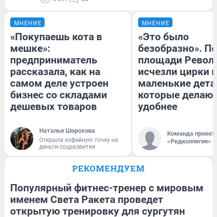
МНЕНИЕ
МНЕНИЕ
«Покупаешь кота в
«Это было
мешке»:
безобразно». П
предприниматель
площади Револ
рассказала, как на
исчезли цирки и
самом деле устроен
маленькие дета
бизнес со складами
которые делают
дешевых товаров
удобнее
Наталья Шорохова
Команда проект
Открыла кофейную точку на
«Редколлегия»
деньги соцразвития
РЕКОМЕНДУЕМ
Популярный фитнес-тренер с мировым
именем Света Ракета проведет
открытую тренировку для сургутян