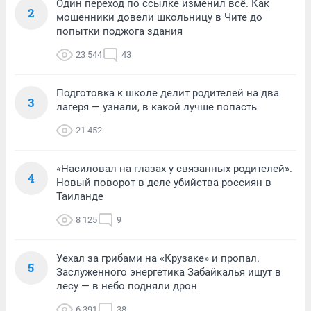
Один переход по ссылке изменил всё. Как
2
мошенники довели школьницу в Чите до
попытки поджога здания
23 544
43
Подготовка к школе делит родителей на два
3
лагеря — узнали, в какой лучше попасть
21 452
«Насиловал на глазах у связанных родителей».
4
Новый поворот в деле убийства россиян в
Таиланде
8 125
9
Уехал за грибами на «Крузаке» и пропал.
5
Заслуженного энергетика Забайкалья ищут в
лесу — в небо подняли дрон
6 391
38