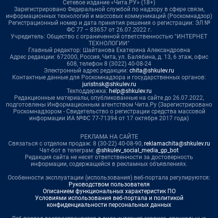
Сетевое издание «Чита.РУ» (18+)
Зарегистрировано Федеральной службой по надзору в сфере связи,
информационных технологий и массовых коммуникаций (Роскомнадзор)
Регистрационный номер и дата принятия решения о регистрации: ЭЛ №
ФС 77 – 83657 от 26.07.2022 г.
Учредитель: Общество с ограниченной ответственностью "ИНТЕРНЕТ
ТЕХНОЛОГИИ"
Главный редактор: Шайтанова Екатерина Александровна
Адрес редакции: 672000, Россия, Чита, ул. Балябина, д. 13, 6 этаж, офис
608, телефон 8 (3022) 40-08-24
Электронный адрес редакции:
chita@shkulev.ru
Контактные данные для Роскомнадзора и государственных органов:
juristnsk@shkulev.ru
Техподдержка:
help@shkulev.ru
Редакционные материалы, опубликованные на сайте до 26.07.2022,
подготовлены Информационным агентством Чита.Ру (Зарегистрировано
Роскомнадзором - Свидетельство о регистрации средства массовой
информации ИА №ФС 77-71394 от 17 октября 2017 года)
РЕКЛАМА НА САЙТЕ
Связаться с отделом продаж: 8 (30-22) 40-08-90,
reklamachita@shkulev.ru
Чат-бот в телеграм:
@shkulev_social_media_gp_bot
Редакция сайта не несет ответственности за достоверность
информации, содержащейся в рекламных объявлениях.
Особенности эксплуатации (использования) веб-портала регулируются:
Руководством пользователя
Описанием функциональных характеристик ПО
Условиями использования веб-портала и политикой
конфиденциальности персональных данных