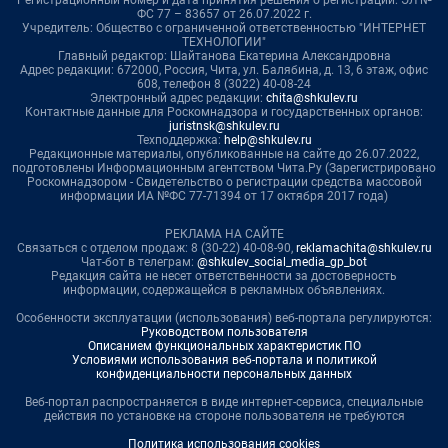
ФС 77 – 83657 от 26.07.2022 г.
Учредитель: Общество с ограниченной ответственностью "ИНТЕРНЕТ
ТЕХНОЛОГИИ"
Главный редактор: Шайтанова Екатерина Александровна
Адрес редакции: 672000, Россия, Чита, ул. Балябина, д. 13, 6 этаж, офис
608, телефон 8 (3022) 40-08-24
Электронный адрес редакции:
chita@shkulev.ru
Контактные данные для Роскомнадзора и государственных органов:
juristnsk@shkulev.ru
Техподдержка:
help@shkulev.ru
Редакционные материалы, опубликованные на сайте до 26.07.2022,
подготовлены Информационным агентством Чита.Ру (Зарегистрировано
Роскомнадзором - Свидетельство о регистрации средства массовой
информации ИА №ФС 77-71394 от 17 октября 2017 года)
РЕКЛАМА НА САЙТЕ
Связаться с отделом продаж: 8 (30-22) 40-08-90,
reklamachita@shkulev.ru
Чат-бот в телеграм:
@shkulev_social_media_gp_bot
Редакция сайта не несет ответственности за достоверность
информации, содержащейся в рекламных объявлениях.
Особенности эксплуатации (использования) веб-портала регулируются:
Руководством пользователя
Описанием функциональных характеристик ПО
Условиями использования веб-портала и политикой
конфиденциальности персональных данных
Веб-портал распространяется в виде интернет-сервиса, специальные
действия по установке на стороне пользователя не требуются
Политика использования cookies