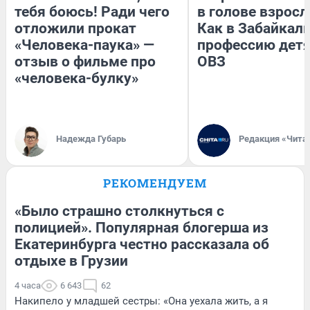
тебя боюсь! Ради чего
в голове взросл
отложили прокат
Как в Забайкал
«Человека-паука» —
профессию детя
отзыв о фильме про
ОВЗ
«человека-булку»
Надежда Губарь
Редакция «Чита
РЕКОМЕНДУЕМ
«Было страшно столкнуться с
полицией». Популярная блогерша из
Екатеринбурга честно рассказала об
отдыхе в Грузии
4 часа
6 643
62
Накипело у младшей сестры: «Она уехала жить, а я