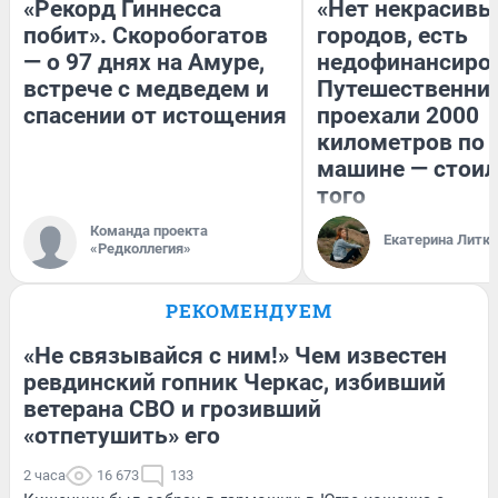
«Рекорд Гиннесса
«Нет некрасивы
побит». Скоробогатов
городов, есть
— о 97 днях на Амуре,
недофинансиро
встрече с медведем и
Путешественни
спасении от истощения
проехали 2000
километров по 
машине — стоил
того
Команда проекта
Екатерина Литк
«Редколлегия»
РЕКОМЕНДУЕМ
«Не связывайся с ним!» Чем известен
ревдинский гопник Черкас, избивший
ветерана СВО и грозивший
«отпетушить» его
2 часа
16 673
133