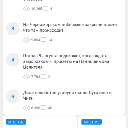
10 265
4
На Черноморском побережье закрыли пляжи:
3
что там происходит
9 854
14
Погода 9 августа подскажет, когда ждать
4
заморозков — приметы на Пантелеймона
Целителя
7 764
2
Двое подростов утонули около Сухотино в
5
Чите
6 395
45
МНЕНИЕ
МНЕНИЕ