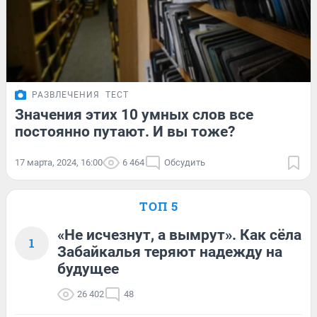
РАЗВЛЕЧЕНИЯ
ТЕСТ
Значения этих 10 умных слов все
постоянно путают. И вы тоже?
17 марта, 2024, 16:00
6 464
Обсудить
ТОП 5
«Не исчезнут, а вымрут». Как сёла
1
Забайкалья теряют надежду на
будущее
26 402
48