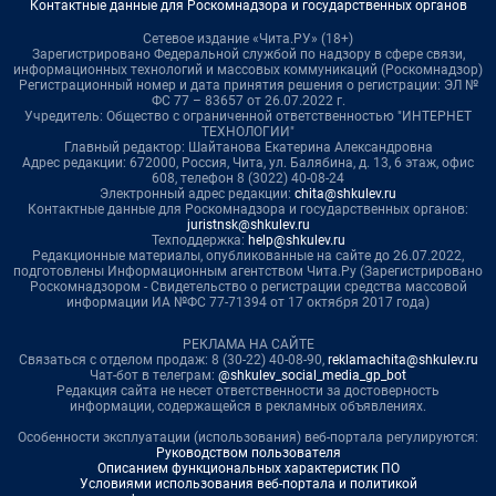
Контактные данные для Роскомнадзора и государственных органов
Сетевое издание «Чита.РУ» (18+)
Зарегистрировано Федеральной службой по надзору в сфере связи,
информационных технологий и массовых коммуникаций (Роскомнадзор)
Регистрационный номер и дата принятия решения о регистрации: ЭЛ №
ФС 77 – 83657 от 26.07.2022 г.
Учредитель: Общество с ограниченной ответственностью "ИНТЕРНЕТ
ТЕХНОЛОГИИ"
Главный редактор: Шайтанова Екатерина Александровна
Адрес редакции: 672000, Россия, Чита, ул. Балябина, д. 13, 6 этаж, офис
608, телефон 8 (3022) 40-08-24
Электронный адрес редакции:
chita@shkulev.ru
Контактные данные для Роскомнадзора и государственных органов:
juristnsk@shkulev.ru
Техподдержка:
help@shkulev.ru
Редакционные материалы, опубликованные на сайте до 26.07.2022,
подготовлены Информационным агентством Чита.Ру (Зарегистрировано
Роскомнадзором - Свидетельство о регистрации средства массовой
информации ИА №ФС 77-71394 от 17 октября 2017 года)
РЕКЛАМА НА САЙТЕ
Связаться с отделом продаж: 8 (30-22) 40-08-90,
reklamachita@shkulev.ru
Чат-бот в телеграм:
@shkulev_social_media_gp_bot
Редакция сайта не несет ответственности за достоверность
информации, содержащейся в рекламных объявлениях.
Особенности эксплуатации (использования) веб-портала регулируются:
Руководством пользователя
Описанием функциональных характеристик ПО
Условиями использования веб-портала и политикой