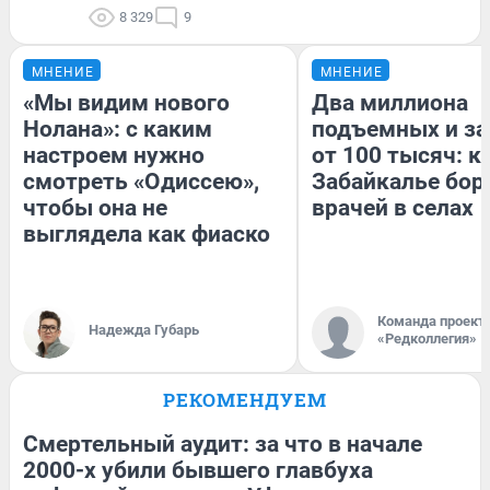
8 329
9
МНЕНИЕ
МНЕНИЕ
«Мы видим нового
Два миллиона
Нолана»: с каким
подъемных и за
настроем нужно
от 100 тысяч: к
смотреть «Одиссею»,
Забайкалье бор
чтобы она не
врачей в селах
выглядела как фиаско
Команда проект
Надежда Губарь
«Редколлегия»
РЕКОМЕНДУЕМ
Смертельный аудит: за что в начале
2000-х убили бывшего главбуха