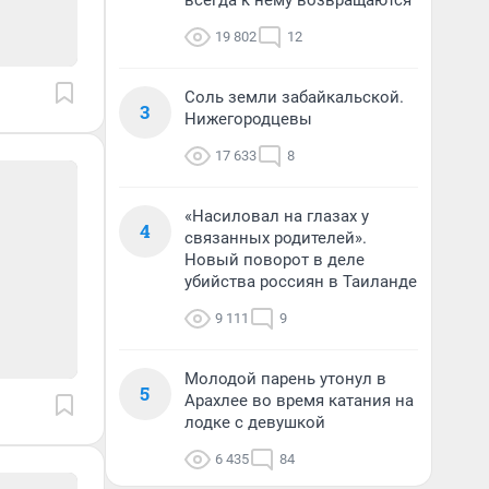
всегда к нему возвращаются
19 802
12
Соль земли забайкальской.
3
Нижегородцевы
17 633
8
«Насиловал на глазах у
4
связанных родителей».
Новый поворот в деле
убийства россиян в Таиланде
9 111
9
Молодой парень утонул в
5
Арахлее во время катания на
лодке с девушкой
6 435
84