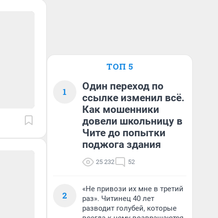
ТОП 5
Один переход по
1
ссылке изменил всё.
Как мошенники
довели школьницу в
Чите до попытки
поджога здания
25 232
52
«Не привози их мне в третий
2
раз». Читинец 40 лет
разводит голубей, которые