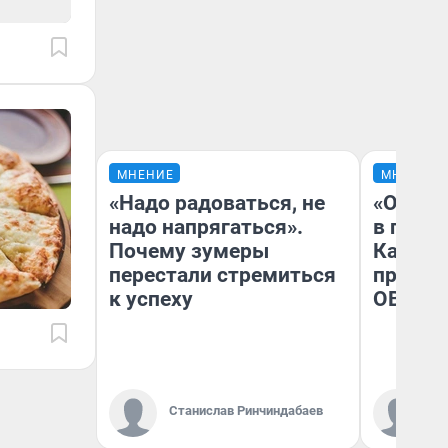
МНЕНИЕ
МНЕНИЕ
«Надо радоваться, не
«Огран
надо напрягаться».
в голо
Почему зумеры
Как в 
перестали стремиться
профес
к успеху
ОВЗ
Ко
Станислав Ринчиндабаев
«Р