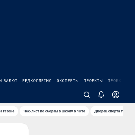
Ы ВАЛЮТ
РЕДКОЛЛЕГИЯ
ЭКСПЕРТЫ
ПРОЕКТЫ
ПРОБКИ
ИГ
а газоне
Чек-лист по сборам в школу в Чите
Дворец спорта требую