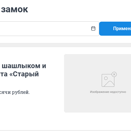
 замок
Примен
м шашлыком и
рта «Старый
сячи рублей.