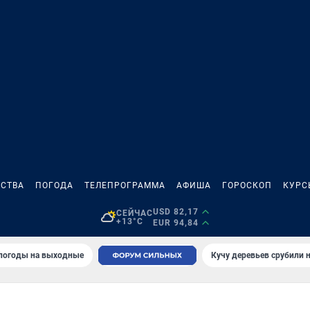
СТВА
ПОГОДА
ТЕЛЕПРОГРАММА
АФИША
ГОРОСКОП
КУРС
USD 82,17
СЕЙЧАС
+13°C
EUR 94,84
 погоды на выходные
Кучу деревьев срубили н