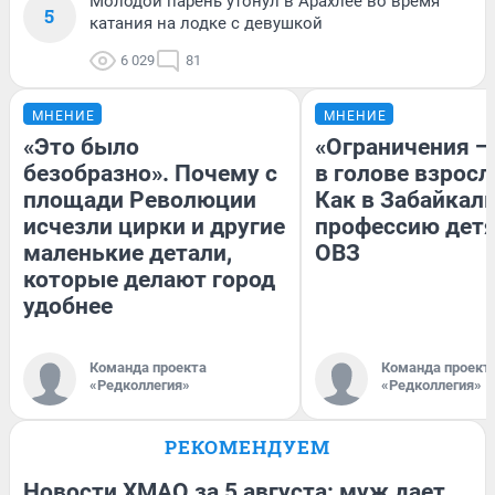
Молодой парень утонул в Арахлее во время
5
катания на лодке с девушкой
6 029
81
МНЕНИЕ
МНЕНИЕ
«Это было
«Ограничения —
безобразно». Почему с
в голове взросл
площади Революции
Как в Забайкал
исчезли цирки и другие
профессию детя
маленькие детали,
ОВЗ
которые делают город
удобнее
Команда проекта
Команда проект
«Редколлегия»
«Редколлегия»
РЕКОМЕНДУЕМ
Новости ХМАО за 5 августа: муж дает