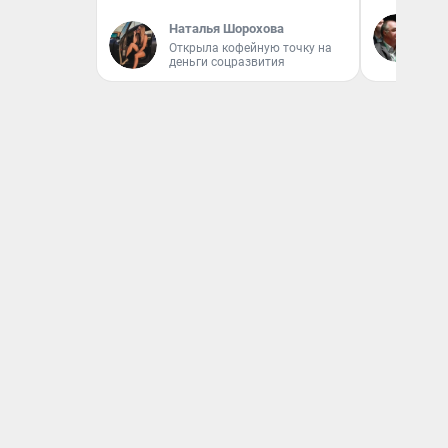
Ол
Наталья Шорохова
Бл
Открыла кофейную точку на
вл
деньги соцразвития
би