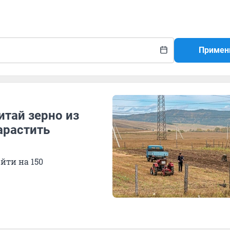
Примен
итай зерно из
арастить
йти на 150