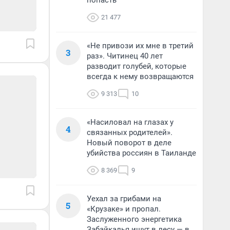
попасть
21 477
«Не привози их мне в третий
3
раз». Читинец 40 лет
разводит голубей, которые
всегда к нему возвращаются
9 313
10
«Насиловал на глазах у
4
связанных родителей».
Новый поворот в деле
убийства россиян в Таиланде
8 369
9
Уехал за грибами на
5
«Крузаке» и пропал.
Заслуженного энергетика
Забайкалья ищут в лесу — в