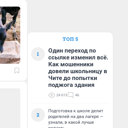
ТОП 5
Один переход по
1
ссылке изменил всё.
Как мошенники
довели школьницу в
Чите до попытки
поджога здания
24 613
46
Подготовка к школе делит
2
родителей на два лагеря —
узнали, в какой лучше