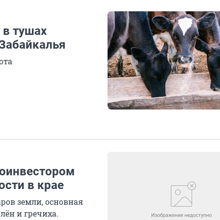
 в тушах
 Забайкалья
ота
роинвестором
ости в крае
таров земли, основная
 лён и гречиха.