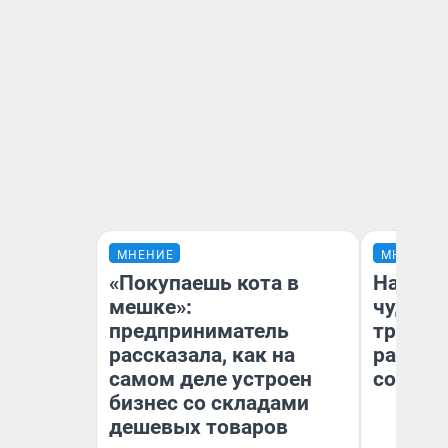
МНЕНИЕ
МНЕНИЕ
«Покупаешь кота в
Наслед
мешке»:
чудом 
предприниматель
трансп
рассказала, как на
разнес
самом деле устроен
советс
бизнес со складами
дешевых товаров