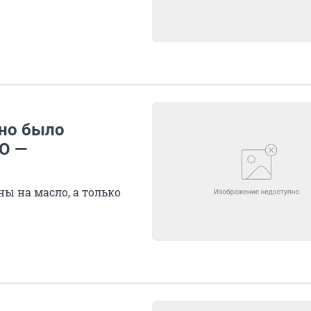
жно было
О —
ы на масло, а только