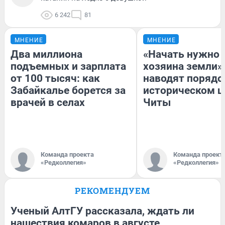
6 242
81
МНЕНИЕ
МНЕНИЕ
Два миллиона
«Начать нужно 
подъемных и зарплата
хозяина земли».
от 100 тысяч: как
наводят порядо
Забайкалье борется за
историческом ц
врачей в селах
Читы
Команда проекта
Команда проект
«Редколлегия»
«Редколлегия»
РЕКОМЕНДУЕМ
Ученый АлтГУ рассказала, ждать ли
нашествия комаров в августе