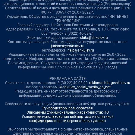
информационных технологий и массовых коммуникаций (Роскомнадзор)
Регистрационный номер и дата принятия решения о регистрации: ЭЛ №
ФС 77 – 83657 от 26.07.2022 г.
Учредитель: Общество с ограниченной ответственностью "ИНТЕРНЕТ
ТЕХНОЛОГИИ"
Главный редактор: Шайтанова Екатерина Александровна
Адрес редакции: 672000, Россия, Чита, ул. Балябина, д. 13, 6 этаж, офис
608, телефон 8 (3022) 40-08-24
Электронный адрес редакции:
chita@shkulev.ru
Контактные данные для Роскомнадзора и государственных органов:
juristnsk@shkulev.ru
Техподдержка:
help@shkulev.ru
Редакционные материалы, опубликованные на сайте до 26.07.2022,
подготовлены Информационным агентством Чита.Ру (Зарегистрировано
Роскомнадзором - Свидетельство о регистрации средства массовой
информации ИА №ФС 77-71394 от 17 октября 2017 года)
РЕКЛАМА НА САЙТЕ
Связаться с отделом продаж: 8 (30-22) 40-08-90,
reklamachita@shkulev.ru
Чат-бот в телеграм:
@shkulev_social_media_gp_bot
Редакция сайта не несет ответственности за достоверность
информации, содержащейся в рекламных объявлениях.
Особенности эксплуатации (использования) веб-портала регулируются:
Руководством пользователя
Описанием функциональных характеристик ПО
Условиями использования веб-портала и политикой
конфиденциальности персональных данных
Веб-портал распространяется в виде интернет-сервиса, специальные
действия по установке на стороне пользователя не требуются