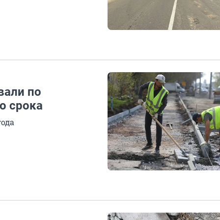
вали по
о срока
года