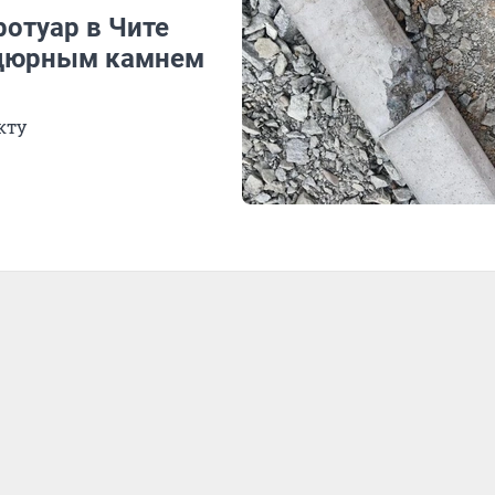
ротуар в Чите
дюрным камнем
кту