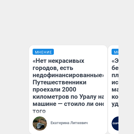
МНЕНИЕ
МНЕНИЕ
«Нет некрасивых
«Это б
городов, есть
безобр
недофинансированные».
площад
Путешественники
исчезл
проехали 2000
малень
километров по Уралу на
которы
машине — стоило ли оно
удобне
того
Екатерина Литкевич
Ре