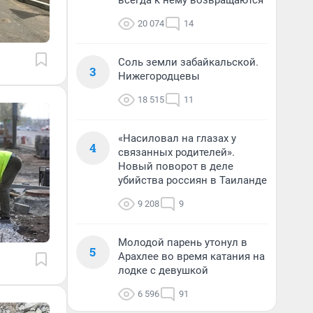
всегда к нему возвращаются
20 074
14
Соль земли забайкальской.
3
Нижегородцевы
18 515
11
«Насиловал на глазах у
4
связанных родителей».
Новый поворот в деле
убийства россиян в Таиланде
9 208
9
Молодой парень утонул в
5
Арахлее во время катания на
лодке с девушкой
6 596
91