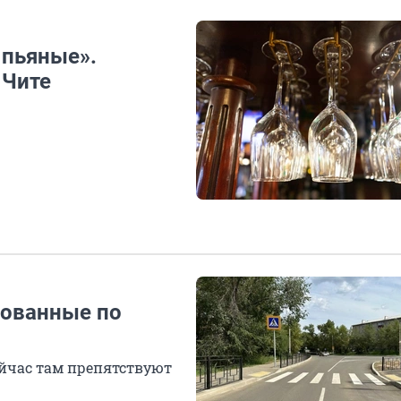
 пьяные».
 Чите
рованные по
ейчас там препятствуют