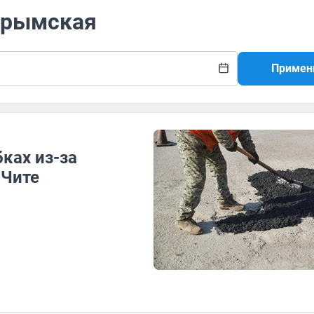
 Крымская
Примен
ках из-за
 Чите