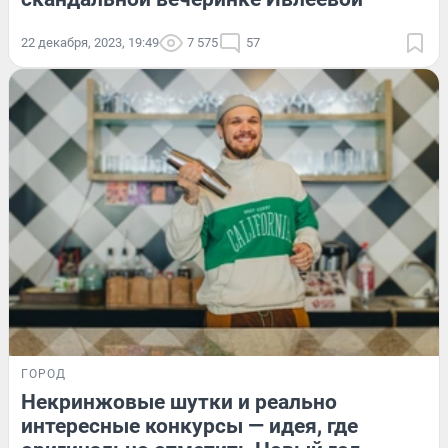
22 декабря, 2023, 19:49
7 575
57
ГОРОД
Некринжовые шутки и реально
интересные конкурсы — идея, где