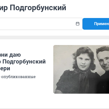
мир Подгорбунский
Примен
зни даю
р Подгорбунский
чери
не опубликованные