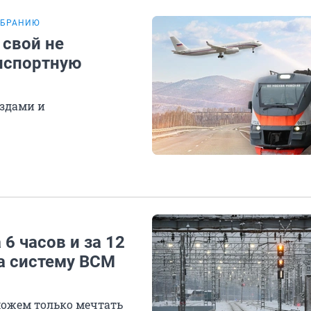
ОБРАНИЮ
 свой не
анспортную
ездами и
6 часов и за 12
за систему ВСМ
можем только мечтать