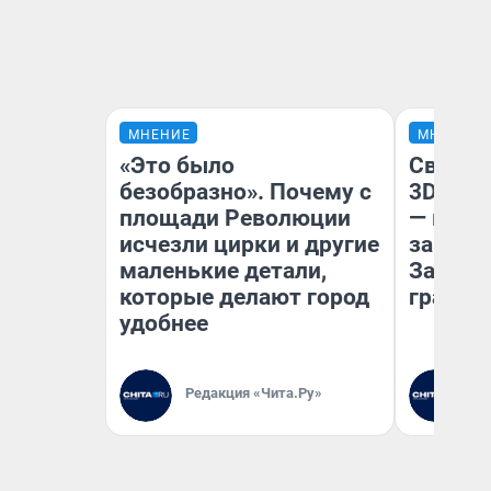
МНЕНИЕ
МНЕНИЕ
«Это было
Светящ
безобразно». Почему с
3D‑пам
площади Революции
— как 
исчезли цирки и другие
закрыт
маленькие детали,
Забайк
которые делают город
гранто
удобнее
Редакция «Чита.Ру»
Ре