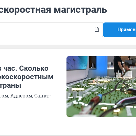
скоростная магистраль
Примен
 час. Сколько
сокоскоростным
страны
гом, Адлером, Санкт-