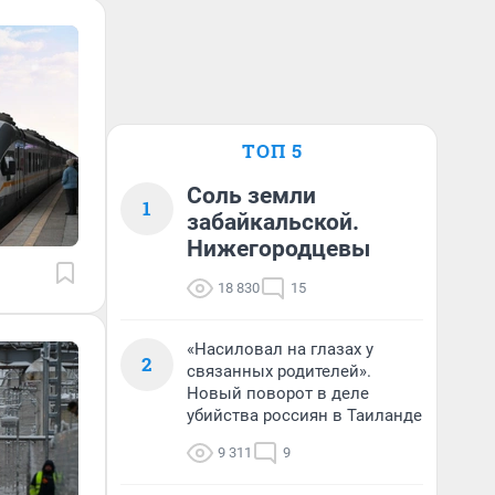
ТОП 5
Соль земли
1
забайкальской.
Нижегородцевы
18 830
15
«Насиловал на глазах у
2
связанных родителей».
Новый поворот в деле
убийства россиян в Таиланде
9 311
9