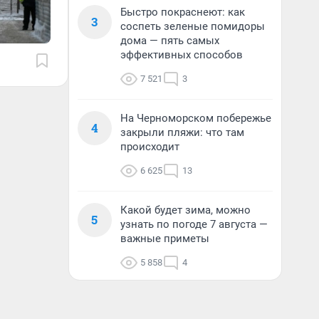
Быстро покраснеют: как
3
соспеть зеленые помидоры
дома — пять самых
эффективных способов
7 521
3
На Черноморском побережье
4
закрыли пляжи: что там
происходит
6 625
13
Какой будет зима, можно
5
узнать по погоде 7 августа —
важные приметы
5 858
4