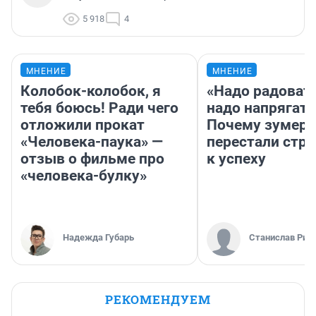
5 918
4
МНЕНИЕ
МНЕНИЕ
Колобок-колобок, я
«Надо радовать
тебя боюсь! Ради чего
надо напрягать
отложили прокат
Почему зумер
«Человека-паука» —
перестали стр
отзыв о фильме про
к успеху
«человека-булку»
Надежда Губарь
Станислав Рин
РЕКОМЕНДУЕМ