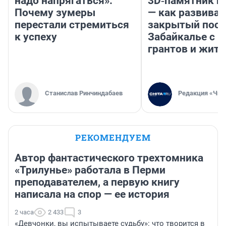
надо напрягаться».
3D‑памятник и
Почему зумеры
— как развивае
перестали стремиться
закрытый посе
к успеху
Забайкалье с 
грантов и жите
Станислав Ринчиндабаев
Редакция «Чит
РЕКОМЕНДУЕМ
Автор фантастического трехтомника
«Трилунье» работала в Перми
преподавателем, а первую книгу
написала на спор — ее история
2 часа
2 433
3
«Девчонки, вы испытываете судьбу»: что творится в