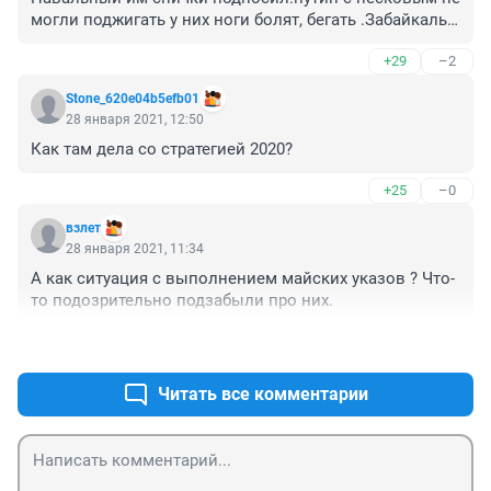
могли поджигать у них ноги болят, бегать .Забайкалью 
газ-немцам осипова, жириновского в подарок.
+29
–2
Stone_620e04b5efb01
28 января 2021, 12:50
Как там дела со стратегией 2020? 
+25
–0
взлет
28 января 2021, 11:34
А как ситуация с выполнением майских указов ? Что-
то подозрительно подзабыли про них.
+50
–0
Читать все комментарии