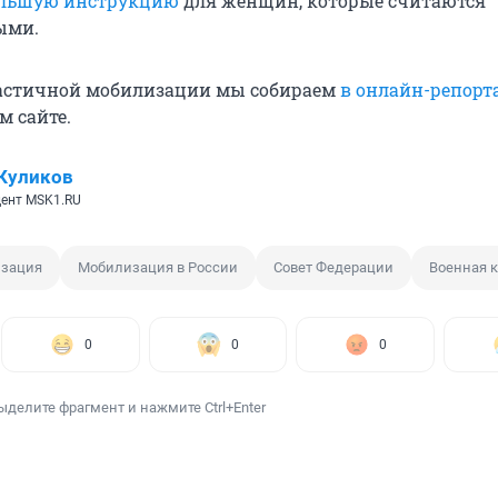
льшую инструкцию
для женщин, которые считаются
ыми.
частичной мобилизации мы собираем
в онлайн-репорт
м сайте.
Куликов
ент MSK1.RU
изация
Мобилизация в России
Совет Федерации
Военная 
0
0
0
ыделите фрагмент и нажмите Ctrl+Enter