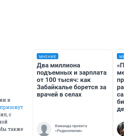
МНЕНИЕ
МНЕНИ
Два миллиона
«Поку
подъемных и зарплата
мешке
от 100 тысяч: как
предп
Забайкалье борется за
расска
врачей в селах
самом
ии в
бизне
призовут
дешев
ил, с
ной
Команда проекта
Мы также
«Редколлегия»