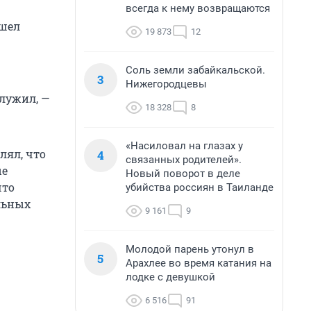
всегда к нему возвращаются
ошел
19 873
12
Соль земли забайкальской.
3
Нижегородцевы
служил, —
18 328
8
«Насиловал на глазах у
лял, что
4
связанных родителей».
ые
Новый поворот в деле
что
убийства россиян в Таиланде
льных
9 161
9
Молодой парень утонул в
5
Арахлее во время катания на
лодке с девушкой
6 516
91