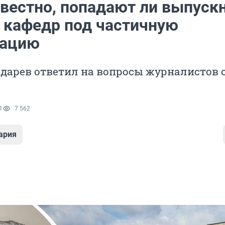
звестно, попадают ли выпуск
 кафедр под частичную
зацию
дарев ответил на вопросы журналистов 
1
7 562
ария