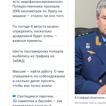
есть недофинансированные».
Путешественники проехали
2000 километров по Уралу на
машине — стоило ли оно того
По погоде 8 августа можно
определить, насколько
дождливой будет осень —
важные приметы
Шесть пассажирских поездов
выбились из графика на
ЗабЖД
Миссия — найти работу. О чем
спрашивать на собеседовании
и сколько денег просить,
чтобы вас точно взяли
Светящиеся лавочки,
В Совфеде объяснили,
3D‑памятник и бассейн — как
Источник: 
mil.ru, counci
развивается закрытый