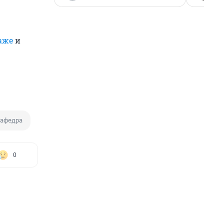
аже
и
кафедра
0