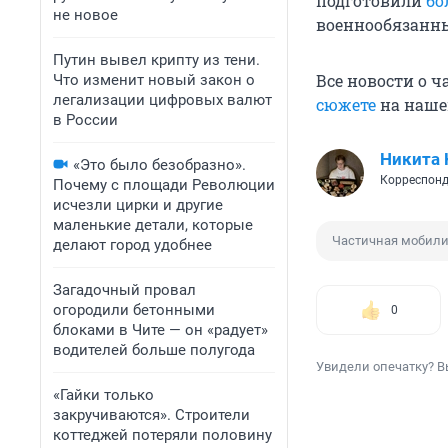
подготовили
бо
не новое
военнообязанн
Путин вывел крипту из тени.
Все новости о 
Что изменит новый закон о
легализации цифровых валют
сюжете
на наше
в России
Никита 
«Это было безобразно».
Корреспонд
Почему с площади Революции
исчезли цирки и другие
маленькие детали, которые
Частичная мобил
делают город удобнее
Загадочный провал
огородили бетонными
0
блоками в Чите — он «радует»
водителей больше полугода
Увидели опечатку? В
«Гайки только
закручиваются». Строители
коттеджей потеряли половину