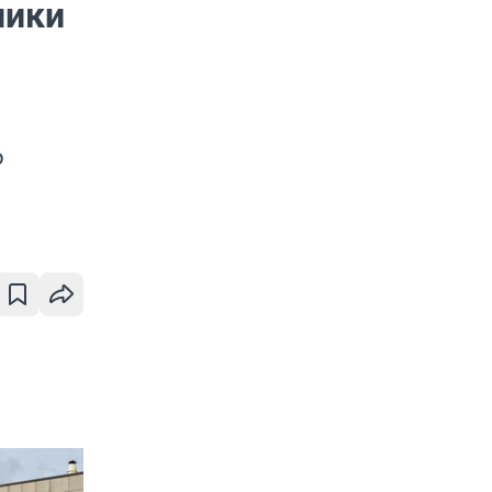
ники
о