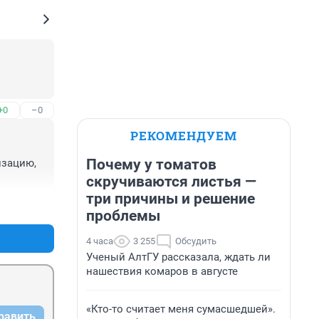
+0
–0
РЕКОМЕНДУЕМ
Почему у томатов
зацию, 
скручиваются листья —
три причины и решение
+0
–0
проблемы
4 часа
3 255
Обсудить
Ученый АлтГУ рассказала, ждать ли
нашествия комаров в августе
«Кто-то считает меня сумасшедшей».
равить