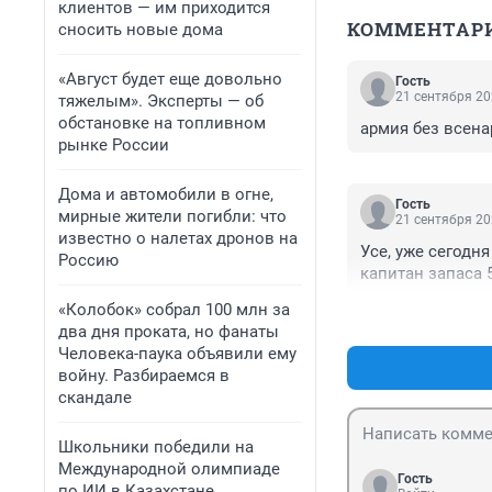
клиентов — им приходится
КОММЕНТАР
сносить новые дома
«Август будет еще довольно
Гость
21 сентября 20
тяжелым». Эксперты — об
обстановке на топливном
армия без всена
рынке России
Дома и автомобили в огне,
Гость
мирные жители погибли: что
21 сентября 20
известно о налетах дронов на
Усе, уже сегодн
Россию
капитан запаса 5
«Колобок» собрал 100 млн за
два дня проката, но фанаты
Человека-паука объявили ему
войну. Разбираемся в
скандале
Школьники победили на
Международной олимпиаде
Гость
по ИИ в Казахстане