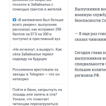
поселок в Забайкалье с
Выпускники вое
помощью грантов и жителей
военную службу.
«В математике был больше
безопасности С
всего уверен»: выпускник
рассказал, как исправил 298
— Я еще раз гов
баллов за ЕГЭ на 300 и
поступил в престижный вуз
сказал чиновник
«Не исчезнут, а вымрут». Как
Сегодня глава к
сёла Забайкалья теряют
выпускников во
надежду на будущее
специальности б
большее колич
Россиянина арестовали за
звезды в Telegram — что он
регионов РФ.
натворил
Пойти в баню, запрыгнуть на
лошадь или залечь в спа?
Узнали, что помогает
читинцам перезагрузиться