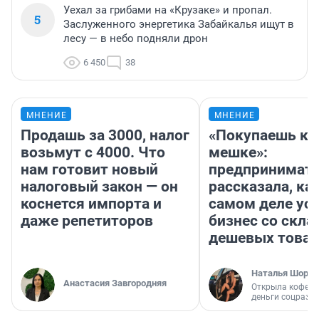
Уехал за грибами на «Крузаке» и пропал.
5
Заслуженного энергетика Забайкалья ищут в
лесу — в небо подняли дрон
6 450
38
МНЕНИЕ
МНЕНИЕ
Продашь за 3000, налог
«Покупаешь ко
возьмут с 4000. Что
мешке»:
нам готовит новый
предпринимат
налоговый закон — он
рассказала, как
коснется импорта и
самом деле ус
даже репетиторов
бизнес со скл
дешевых това
Наталья Шорох
Анастасия Завгородняя
Открыла кофейн
деньги соцразв