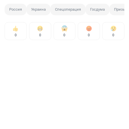
Россия
Украина
Спецоперация
Госдума
Призывн
0
0
0
0
0