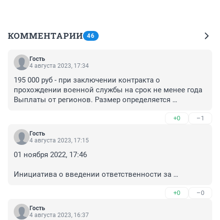
КОММЕНТАРИИ
46
Гость
4 августа 2023, 17:34
195 000 руб - при заключении контракта о 
прохождении военной службы на срок не менее года

Выплаты от регионов. Размер определяется 
региональными властями

+0
–1
Для участников СВО

Денежное довольствие в соответствии с воинским 
Гость
званием и должностью. Минимальные суммы в 
4 августа 2023, 17:15
месяц:

01 ноября 2022, 17:46

204 000руб — стрелок (рядовой)

Инициатива о введении ответственности за 
232 000 руб — командир отделения (сержант)

уклонение от военной службы в период 
242 000 руб — заместитель командира взвода — 
+0
–0
мобилизации, действительно, рассматривалась в 
командир отделения (сержант)

самом начале объявления частичной мобилизации. 
3 481 руб — ежемесячная доплата для ветеранов 
Гость
На сегодняшний день частичная мобилизация 
4 августа 2023, 16:37
боевых действий
