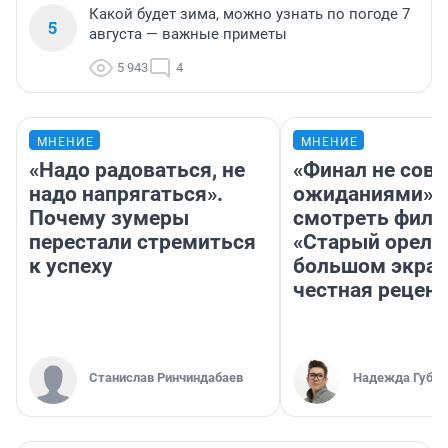
Какой будет зима, можно узнать по погоде 7
5
августа — важные приметы
5 943
4
МНЕНИЕ
МНЕНИЕ
«Надо радоваться, не
«Финал не совп
надо напрягаться».
ожиданиями»: 
Почему зумеры
смотреть фил
перестали стремиться
«Старый орел» 
к успеху
большом экран
честная рецен
Станислав Ринчиндабаев
Надежда Губар