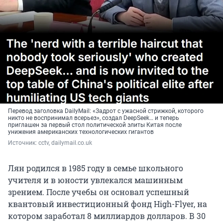
Перевод заголовка DailyMail: «Задрот с ужасной стрижкой, которого
никто не воспринимал всерьез», создал DeepSeek… и теперь
приглашен за первый стол политической элиты Китая после
унижения американских технологических гигантов
Источник: 
cctv, dailymail.co.uk
Лян родился в 1985 году в семье школьного
учителя и в юности увлекался машинным
зрением. После учебы он основал успешный
квантовый инвестиционный фонд High-Flyer, на
котором заработал 8 миллиардов долларов. В 30