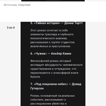
Источник: 
DeepSeek
3 из 4