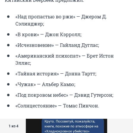
«Над пропастью во ржи» — Джером Д.
Сэлинджер;
«В крови» — Джон Кэрролл;
«Исчезновение» — Гайланд Дуглас;
«Американский психопат» — Брет Истон
Эллис;
«Тайная история» — Донна Тартт;
«Чужак» — Альбер Камю;
«Под покровом небес» — Дэвид Гутерсон;
«Солнцестояние» — Томас Пинчон.
1 из 4