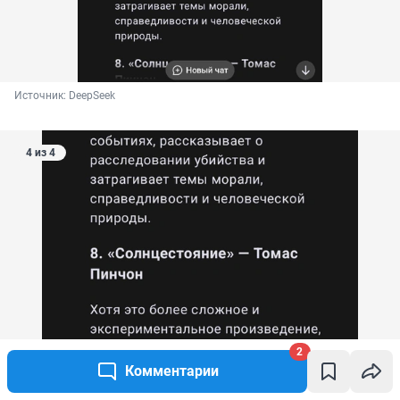
Источник: 
DeepSeek
4 из 4
2
Комментарии