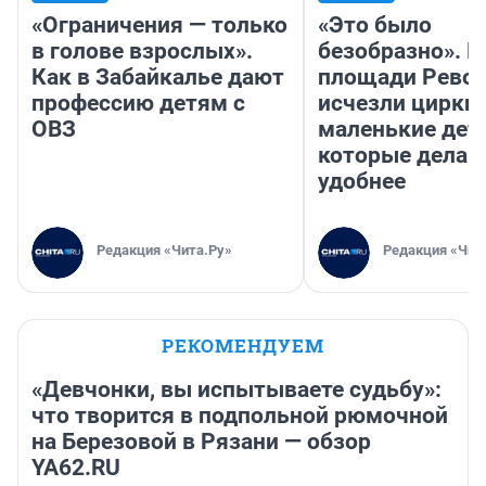
«Ограничения — только
«Это было
в голове взрослых».
безобразно». П
Как в Забайкалье дают
площади Рево
профессию детям с
исчезли цирки 
ОВЗ
маленькие дет
которые делаю
удобнее
Редакция «Чита.Ру»
Редакция «Чит
РЕКОМЕНДУЕМ
«Девчонки, вы испытываете судьбу»:
что творится в подпольной рюмочной
на Березовой в Рязани — обзор
YA62.RU