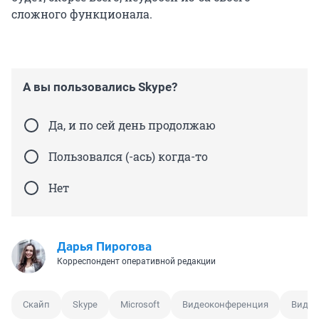
сложного функционала.
А вы пользовались Skype?
Да, и по сей день продолжаю
Пользовался (-ась) когда-то
Нет
Дарья Пирогова
Корреспондент оперативной редакции
Скайп
Skype
Microsoft
Видеоконференция
Видео