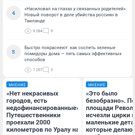
«Насиловал на глазах у связанных родителей».
4
Новый поворот в деле убийства россиян в
Таиланде
9 284
9
Быстро покраснеют: как соспеть зеленые
5
помидоры дома — пять самых эффективных
способов
7 257
3
МНЕНИЕ
МНЕНИЕ
«Нет некрасивых
«Это было
городов, есть
безобразно». П
недофинансированные».
площади Револ
Путешественники
исчезли цирки и
проехали 2000
маленькие дета
километров по Уралу на
которые делают