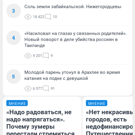
Соль земли забайкальской. Нижегородцевы
3
18 422
10
«Насиловал на глазах у связанных родителей».
4
Новый поворот в деле убийства россиян в
Таиланде
9 201
9
Молодой парень утонул в Арахлее во время
5
катания на лодке с девушкой
6 577
91
МНЕНИЕ
МНЕНИЕ
«Надо радоваться, не
«Нет некрасивы
надо напрягаться».
городов, есть
Почему зумеры
недофинансиро
перестали стремиться
Путешественни