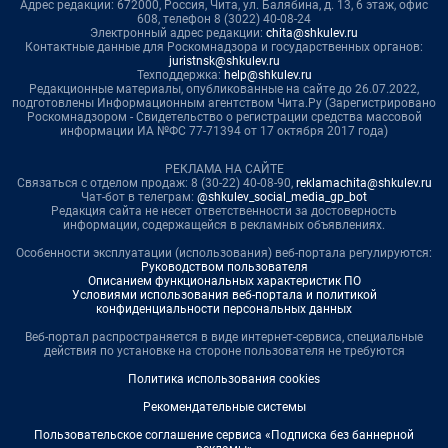
Адрес редакции: 672000, Россия, Чита, ул. Балябина, д. 13, 6 этаж, офис
608, телефон 8 (3022) 40-08-24
Электронный адрес редакции:
chita@shkulev.ru
Контактные данные для Роскомнадзора и государственных органов:
juristnsk@shkulev.ru
Техподдержка:
help@shkulev.ru
Редакционные материалы, опубликованные на сайте до 26.07.2022,
подготовлены Информационным агентством Чита.Ру (Зарегистрировано
Роскомнадзором - Свидетельство о регистрации средства массовой
информации ИА №ФС 77-71394 от 17 октября 2017 года)
РЕКЛАМА НА САЙТЕ
Связаться с отделом продаж: 8 (30-22) 40-08-90,
reklamachita@shkulev.ru
Чат-бот в телеграм:
@shkulev_social_media_gp_bot
Редакция сайта не несет ответственности за достоверность
информации, содержащейся в рекламных объявлениях.
Особенности эксплуатации (использования) веб-портала регулируются:
Руководством пользователя
Описанием функциональных характеристик ПО
Условиями использования веб-портала и политикой
конфиденциальности персональных данных
Веб-портал распространяется в виде интернет-сервиса, специальные
действия по установке на стороне пользователя не требуются
Политика использования cookies
Рекомендательные системы
Пользовательское соглашение сервиса «Подписка без баннерной