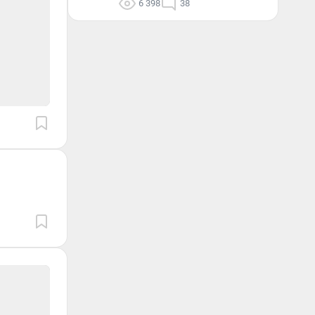
6 398
38