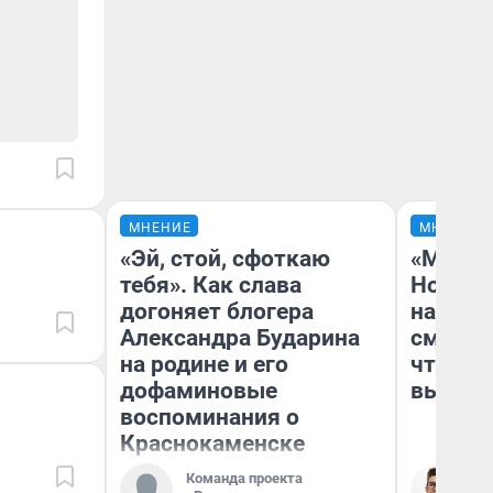
МНЕНИЕ
МНЕНИЕ
«Эй, стой, сфоткаю
«Мы ви
тебя». Как слава
Нолана
догоняет блогера
настро
Александра Бударина
смотре
на родине и его
чтобы 
дофаминовые
выгляд
воспоминания о
Краснокаменске
Команда проекта
На