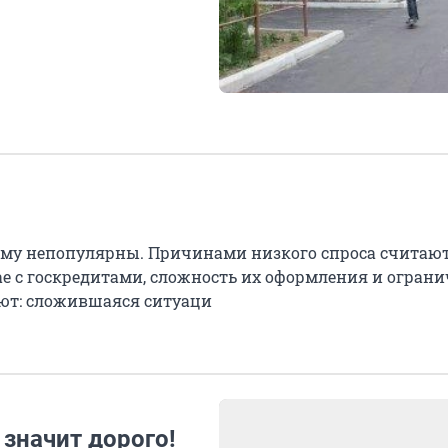
ему непопулярны. Причинами низкого спроса считаю
ае с госкредитами, сложность их оформления и огран
ают: сложившаяся ситуаци
 значит дорого!