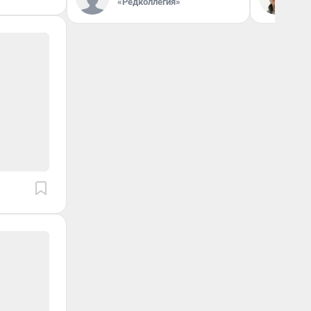
«Редколлегия»