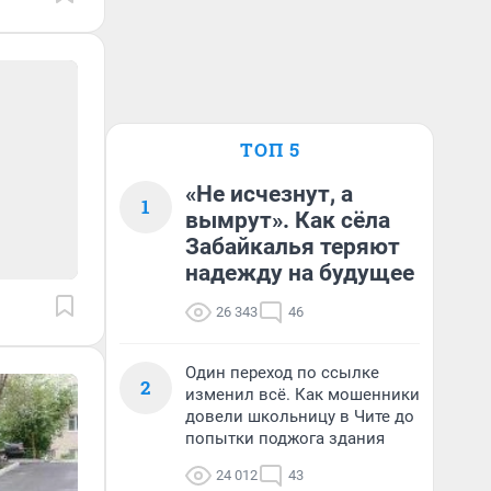
ТОП 5
«Не исчезнут, а
1
вымрут». Как сёла
Забайкалья теряют
надежду на будущее
26 343
46
Один переход по ссылке
2
изменил всё. Как мошенники
довели школьницу в Чите до
попытки поджога здания
24 012
43