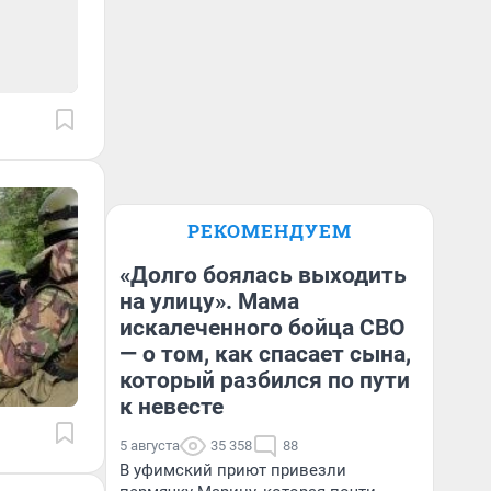
РЕКОМЕНДУЕМ
«Долго боялась выходить
на улицу». Мама
искалеченного бойца СВО
— о том, как спасает сына,
который разбился по пути
к невесте
5 августа
35 358
88
В уфимский приют привезли