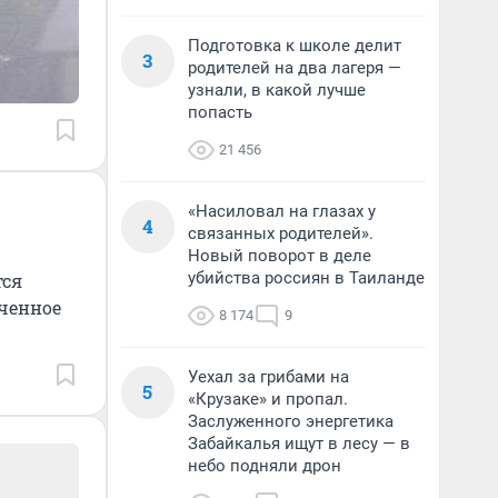
Подготовка к школе делит
3
родителей на два лагеря —
узнали, в какой лучше
попасть
21 456
«Насиловал на глазах у
4
связанных родителей».
Новый поворот в деле
убийства россиян в Таиланде
тся
иченное
8 174
9
Уехал за грибами на
5
«Крузаке» и пропал.
Заслуженного энергетика
Забайкалья ищут в лесу — в
небо подняли дрон