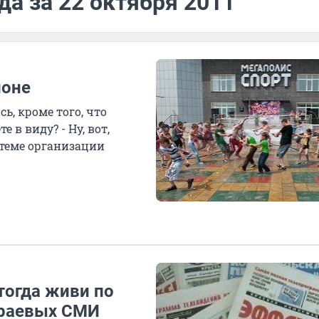
да за 22 октября 2011
ионе
ь, кроме того, что
 в виду? - Ну, вот,
к теме организации
тогда живи по
краевых СМИ