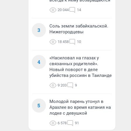
всегда к нему возвращаются
20 044
14
Соль земли забайкальской.
3
Нижегородцевы
18 458
10
«Насиловал на глазах у
4
связанных родителей».
Новый поворот в деле
убийства россиян в Таиланде
9 203
9
Молодой парень утонул в
5
Арахлее во время катания на
лодке с девушкой
6 578
91