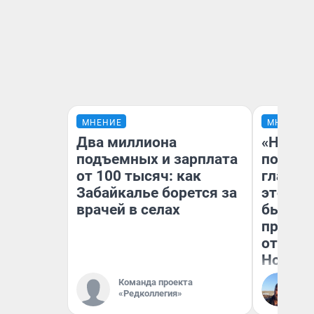
МНЕНИЕ
МНЕНИЕ
Два миллиона
«Никог
подъемных и зарплата
победи
от 100 тысяч: как
главны
Забайкалье борется за
этого г
врачей в селах
бьет р
прокат
отзыв 
Нолана
Команда проекта
Ст
«Редколлегия»
Эк